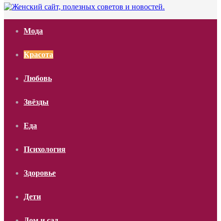
Мода
Красота
Любовь
Звёзды
Еда
Психология
Здоровье
Дети
Дом и сад