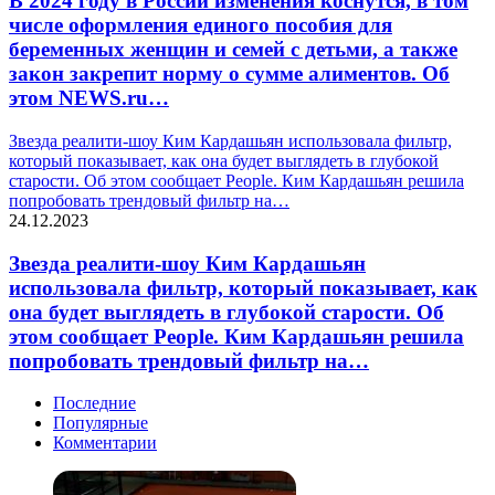
В 2024 году в России изменения коснутся, в том
числе оформления единого пособия для
беременных женщин и семей с детьми, а также
закон закрепит норму о сумме алиментов. Об
этом NEWS.ru…
Звезда реалити-шоу Ким Кардашьян использовала фильтр,
который показывает, как она будет выглядеть в глубокой
старости. Об этом сообщает People. Ким Кардашьян решила
попробовать трендовый фильтр на…
24.12.2023
Звезда реалити-шоу Ким Кардашьян
использовала фильтр, который показывает, как
она будет выглядеть в глубокой старости. Об
этом сообщает People. Ким Кардашьян решила
попробовать трендовый фильтр на…
Последние
Популярные
Комментарии