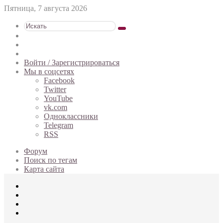
Пятница, 7 августа 2026
Искать
Switch
skin
Sidebar
Случайная
статья
Войти / Зарегистрироваться
Мы в соцсетях
Facebook
Twitter
YouTube
vk.com
Одноклассники
Telegram
RSS
Форум
Поиск по тегам
Карта сайта
Меню
Искать
Switch
skin
Войти