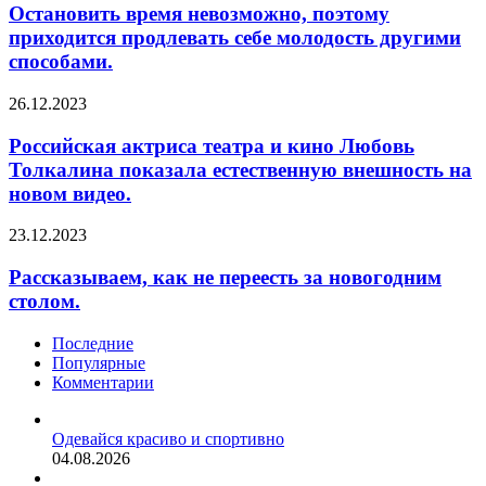
невозможно,
Остановить время невозможно, поэтому
поэтому
приходится продлевать себе молодость другими
приходится
способами.
продлевать
себе
Российская
26.12.2023
молодость
актриса
другими
театра
Российская актриса театра и кино Любовь
способами.
и
Толкалина показала естественную внешность на
кино
новом видео.
Любовь
Толкалина
Рассказываем,
23.12.2023
показала
как
естественную
не
Рассказываем, как не переесть за новогодним
внешность
переесть
на
столом.
за
новом
новогодним
видео.
Последние
столом.
Популярные
Комментарии
Одевайся красиво и спортивно
04.08.2026