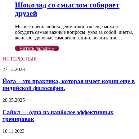
Шоколад со смыслом собирает
друзей
Мы все очень любим девичники, где еще можно
обсудить самые важные вопросы: уход за собой, диеты,
женское здоровье, самореализацию, воспитание…
Читать дальше »
ИНТЕРЕСНЫЕ
Йога
27.12.2023
–
это
Йога – это практика, которая имеет корни еще в
практика,
индийской философии.
которая
имеет
Сайкл
20.05.2025
корни
—
еще
одна
Сайкл — одна из наиболее эффективных
в
из
тренировок
индийской
наиболее
философии.
эффективных
Остановить
10.11.2023
тренировок
время