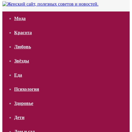
Мода
Красота
Любовь
Звёзды
Еда
Психология
Здоровье
Дети
Дом и сад