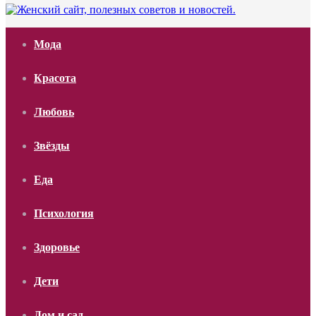
Мода
Красота
Любовь
Звёзды
Еда
Психология
Здоровье
Дети
Дом и сад