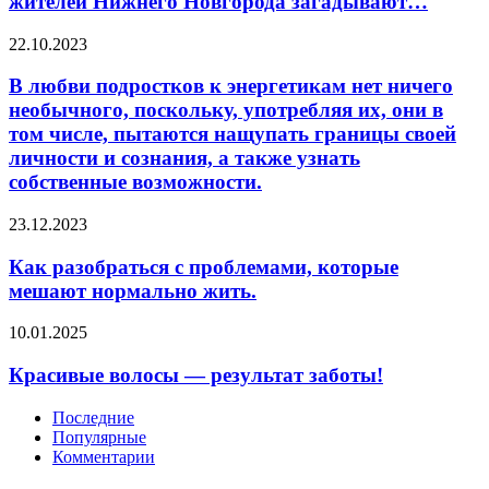
жителей Нижнего Новгорода загадывают…
таким
выводам
В
22.10.2023
пришли
любви
аналитики
подростков
В любви подростков к энергетикам нет ничего
сервиса
к
необычного, поскольку, употребляя их, они в
по
энергетикам
том числе, пытаются нащупать границы своей
поиску
нет
личности и сознания, а также узнать
работы
ничего
SuperJob
собственные возможности.
необычного,
по
поскольку,
результатам
употребляя
Как
23.12.2023
опроса
их,
разобраться
населения.
они
с
Как разобраться с проблемами, которые
Так,
в
проблемами,
мешают нормально жить.
12%
том
которые
жителей
числе,
мешают
Красивые
10.01.2025
Нижнего
пытаются
нормально
волосы
Новгорода
нащупать
жить.
—
загадывают…
Красивые волосы — результат заботы!
границы
результат
своей
заботы!
личности
Последние
и
Популярные
сознания,
Комментарии
а