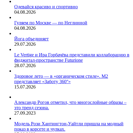
также
Одевайся красиво и спортивно
узнать
04.08.2026
собственные
возможности.
Гуляем по Москве — по Неглинной
04.08.2026
Йога объединяет
29.07.2026
Le Vertige и Ира Горбачёва представили коллаборацию в
фиджитал-пространстве Futurione
28.07.2026
Здоровое лето — в «органическом стиле». М2
представляет «Заботу 360°»
15.07.2026
Александр Рогов отметил, что многослойные образы –
это тренд сезона.
27.09.2023
Модель Рози Хантингтон-Уайтли пришла на модный
показ в корсете и чулках.