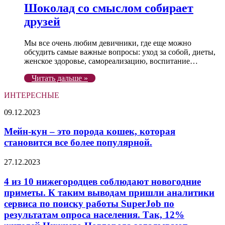
Шоколад со смыслом собирает
друзей
Мы все очень любим девичники, где еще можно
обсудить самые важные вопросы: уход за собой, диеты,
женское здоровье, самореализацию, воспитание…
Читать дальше »
ИНТЕРЕСНЫЕ
Мейн-
09.12.2023
кун
–
Мейн-кун – это порода кошек, которая
это
становится все более популярной.
порода
кошек,
4
27.12.2023
которая
из
становится
10
4 из 10 нижегородцев соблюдают новогодние
все
нижегородцев
приметы. К таким выводам пришли аналитики
более
соблюдают
популярной.
сервиса по поиску работы SuperJob по
новогодние
результатам опроса населения. Так, 12%
приметы.
К