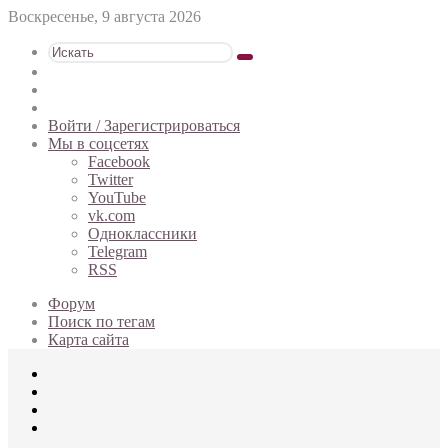
Воскресенье, 9 августа 2026
Искать
Switch
skin
Sidebar
Случайная
статья
Войти / Зарегистрироваться
Мы в соцсетях
Facebook
Twitter
YouTube
vk.com
Одноклассники
Telegram
RSS
Форум
Поиск по тегам
Карта сайта
Меню
Искать
Switch
skin
Войти