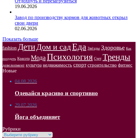
Отдохнуть и перезагрузиться
19.06.2026
Завод по производству кормов для животных открыл
свои двери
02.06.2026
Показать больше
Еда
Дети
Дом и сад
Здоровье
fashion
Звёзды
Как
Психология
Тренды
Мода
Красота
Счет
похудеть
спорт
недвижимость
строительство
фитнес
культура
девелопмент
Новые
04.08.2026
Одевайся красиво и спортивно
29.07.2026
Йога объединяет
Рубрики
Рубрики