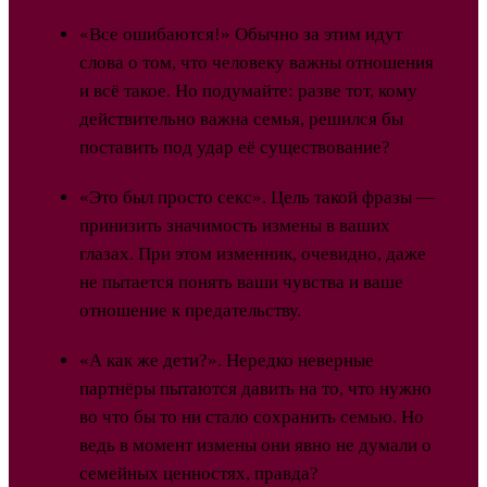
«Все ошибаются!» Обычно за этим идут
слова о том, что человеку важны отношения
и всё такое. Но подумайте: разве тот, кому
действительно важна семья, решился бы
поставить под удар её существование?
«Это был просто секс». Цель такой фразы —
принизить значимость измены в ваших
глазах. При этом изменник, очевидно, даже
не пытается понять ваши чувства и ваше
отношение к предательству.
«А как же дети?». Нередко неверные
партнёры пытаются давить на то, что нужно
во что бы то ни стало сохранить семью. Но
ведь в момент измены они явно не думали о
семейных ценностях, правда?