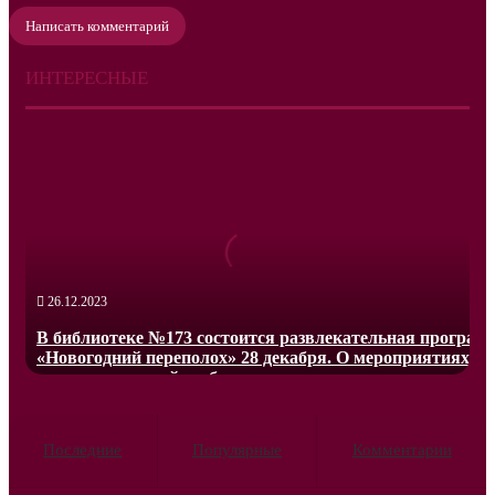
Написать комментарий
ИНТЕРЕСНЫЕ
В
библиотеке
№173
состоится
развлекательная
программа
«Новогодний
переполох»
28
26.12.2023
декабря.
В библиотеке №173 состоится развлекательная програм
О
«Новогодний переполох» 28 декабря. О мероприятиях
мероприятиях
рассказали на сайте объединения культурных центров
рассказали
ЮЗАО.Гостей ждет праздничная…
на
сайте
объединения
Последние
Популярные
Комментарии
культурных
центров