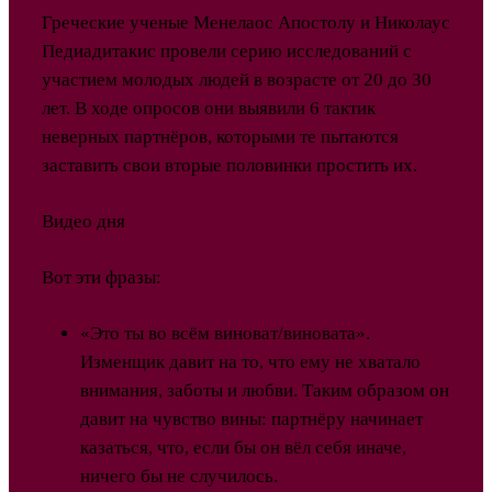
Греческие ученые Менелаос Апостолу и Николаус
Педиадитакис провели серию исследований с
участием молодых людей в возрасте от 20 до 30
лет. В ходе опросов они выявили 6 тактик
неверных партнёров, которыми те пытаются
заставить свои вторые половинки простить их.
Видео дня
Вот эти фразы:
«Это ты во всём виноват/виновата».
Изменщик давит на то, что ему не хватало
внимания, заботы и любви. Таким образом он
давит на чувство вины: партнёру начинает
казаться, что, если бы он вёл себя иначе,
ничего бы не случилось.