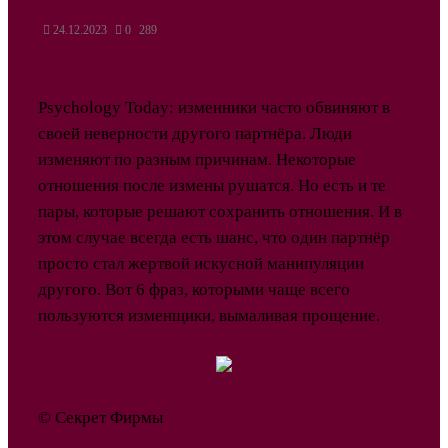
24.12.2023
0
289
Psychology Today: изменники часто обвиняют в
своей неверности другого партнёра. Люди
изменяют по разным причинам. Некоторые
отношения после измены рушатся. Но есть и те
пары, которые решают сохранить отношения. И в
этом случае всегда есть шанс, что один партнёр
просто стал жертвой искусной манипуляции
другого. Вот 6 фраз, которыми чаще всего
пользуются изменщики, вымаливая прощение.
© Секрет Фирмы