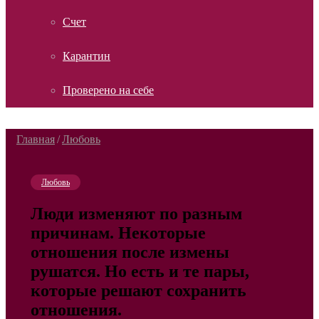
Счет
Карантин
Проверено на себе
Главная
/
Любовь
Любовь
Люди изменяют по разным
причинам. Некоторые
отношения после измены
рушатся. Но есть и те пары,
которые решают сохранить
отношения.