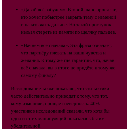
«Давай всё забудем». Второй шанс просят те,
кто хочет побыстрее закрыть тему с изменой
и начать жить дальше. Но такой проступок
нельзя стереть из памяти по щелчку пальцев.
«Начнём всё сначала». Эта фраза означает,
что партнёру плевать на ваши чувства и
желания. К тому же где гарантии, что, начав
всё сначала, вы в итоге не придёте к тому же
самому финалу?
Исследование также показало, что эти тактики
часто действительно приводят к тому, что тот,
кому изменили, прощает неверность. 40%
участников исследований сказали, что хотя бы
одна из этих манипуляций показалась бы им
убедительной.