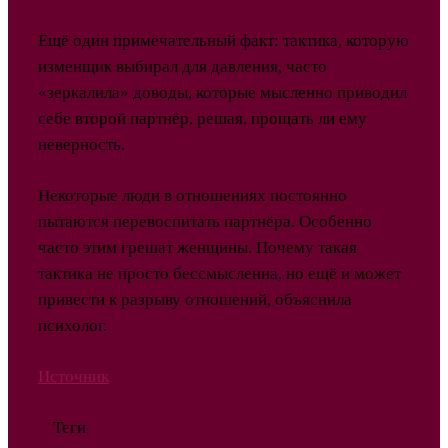
Ещё один примечательный факт: тактика, которую
изменщик выбирал для давления, часто
«зеркалила» доводы, которые мысленно приводил
себе второй партнёр, решая, прощать ли ему
неверность.
Некоторые люди в отношениях постоянно
пытаются перевоспитать партнёра. Особенно
часто этим грешат женщины. Почему такая
тактика не просто бессмысленна, но ещё и может
привести к разрыву отношений, объяснила
психолог.
Источник
Теги