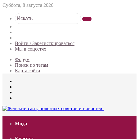
Суббота, 8 августа 2026
Искать
Switch
skin
Sidebar
Случайная
статья
Войти / Зарегистрироваться
Мы в соцсетях
Форум
Поиск по тегам
Карта сайта
Меню
Искать
Switch
skin
Войти
Мода
Красота