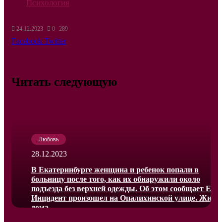
Психология
24.12.2023
0
289
LinkedIn
Tumblr
Reddit
Вконтакте
Одноклассники
Skype
Messenger
Messenger
WhatsApp
Telegram
Viber
Line
Поделиться
Печатать
Facebook
Twitter
через
электронную
почту
Читать следующую
Любовь
28.12.2023
В Екатеринбурге женщина и ребенок попали в
больницу после того, как их обнаружили около
подъезда без верхней одежды. Об этом сообщает Е1.
Инцидент произошел на Опалихинской улице. Жите
дома…