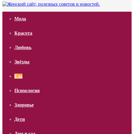
Мода
Красота
Любовь
Звёзды
Еда
Психология
Здоровье
Дети
Дом и сад