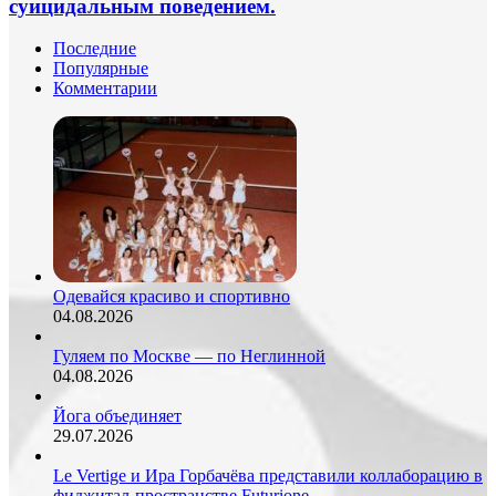
суицидальным поведением.
Служба
подростков
Новостей.
связано
Последние
с
Популярные
суицидальным
Комментарии
поведением.
Одевайся красиво и спортивно
04.08.2026
Гуляем по Москве — по Неглинной
04.08.2026
Йога объединяет
29.07.2026
Le Vertige и Ира Горбачёва представили коллаборацию в
фиджитал-пространстве Futurione