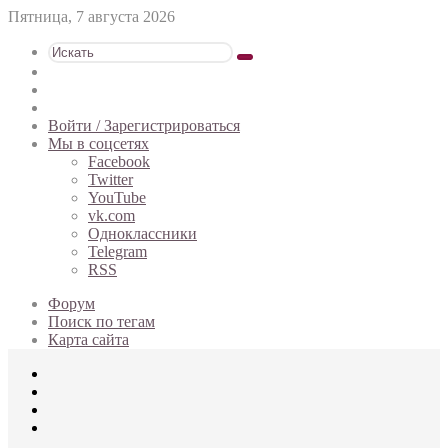
Пятница, 7 августа 2026
Искать
Switch
skin
Sidebar
Случайная
статья
Войти / Зарегистрироваться
Мы в соцсетях
Facebook
Twitter
YouTube
vk.com
Одноклассники
Telegram
RSS
Форум
Поиск по тегам
Карта сайта
Меню
Искать
Switch
skin
Войти