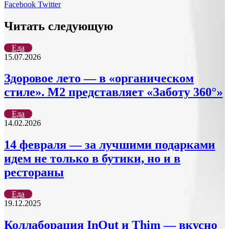
LinkedIn
Tumblr
Reddit
Вконтакте
Одноклассники
Skype
Messenger
Messenger
WhatsApp
Telegram
Viber
Line
Поделиться
Печатать
Facebook
Twitter
через
электронную
Читать следующую
почту
Еда
15.07.2026
Здоровое лето — в «органическом
стиле». М2 представляет «Заботу 360°»
Еда
14.02.2026
14 февраля — за лучшими подарками
идем не только в бутики, но и в
рестораны
Еда
19.12.2025
Коллаборация InOut и Thim — вкусно