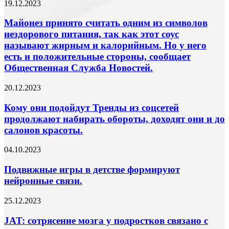
Майонез
19.12.2023
семьи
принято
партнера
считать
Майонез принято считать одним из символов
может
одним
нездорового питания, так как этот соус
растянуться
из
на
называют жирным и калорийным. Но у него
символов
долгие
есть и положительные стороны, сообщает
нездорового
годы.
Общественная Служба Новостей.
питания,
так
как
Кому
20.12.2023
этот
они
соус
подойдут
Кому они подойдут Тренды из соцсетей
называют
Тренды
продолжают набирать обороты, доходят они и до
жирным
из
салонов красоты.
и
соцсетей
калорийным.
продолжают
Подвижные
04.10.2023
Но
набирать
игры
у
обороты,
в
него
Подвижные игры в детстве формируют
доходят
детстве
есть
они
нейронные связи.
формируют
и
и
нейронные
положительные
до
JAT:
25.12.2023
связи.
стороны,
салонов
сотрясение
сообщает
красоты.
мозга
JAT: сотрясение мозга у подростков связано с
Общественная
у