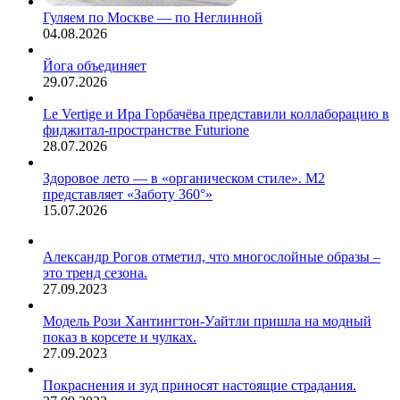
Гуляем по Москве — по Неглинной
04.08.2026
Йога объединяет
29.07.2026
Le Vertige и Ира Горбачёва представили коллаборацию в
фиджитал-пространстве Futurione
28.07.2026
Здоровое лето — в «органическом стиле». М2
представляет «Заботу 360°»
15.07.2026
Александр Рогов отметил, что многослойные образы –
это тренд сезона.
27.09.2023
Модель Рози Хантингтон-Уайтли пришла на модный
показ в корсете и чулках.
27.09.2023
Покраснения и зуд приносят настоящие страдания.