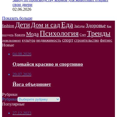
свои двери
02.06.2026
Показать больше
Еда
Дети
Дом и сад
Здоровье
fashion
Звёзды
Как
Психология
Тренды
Мода
Красота
Счет
похудеть
спорт
недвижимость
строительство
фитнес
культура
девелопмент
Новые
04.08.2026
Одевайся красиво и спортивно
29.07.2026
Йога объединяет
Рубрики
Рубрики
Популярные
27.12.2023