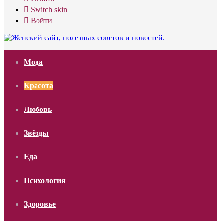
Switch skin
Войти
Мода
Красота
Любовь
Звёзды
Еда
Психология
Здоровье