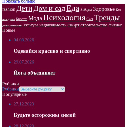
Показать больше
Еда
Дети
Дом и сад
Здоровье
fashion
Звёзды
Как
Психология
Тренды
Мода
Красота
Счет
похудеть
спорт
недвижимость
строительство
фитнес
культура
девелопмент
Новые
04.08.2026
Одевайся красиво и спортивно
29.07.2026
Йога объединяет
Рубрики
Рубрики
Популярные
27.12.2023
Будьте осторожны зимой
28.12.2023