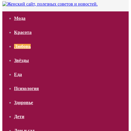
Мода
Красота
Любовь
Звёзды
Еда
Психология
Здоровье
Дети
Дом и сад