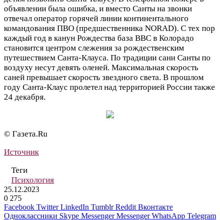
объявлении была ошибка, и вместо Санты на звонки
отвечал оператор горячей линии континентального
командования ПВО (предшественника NORAD). С тех пор
каждый год в канун Рождества база ВВС в Колорадо
становится центром слежения за рождественским
путешествием Санта-Клауса. По традиции сани Санты по
воздуху несут девять оленей. Максимальная скорость
саней превышает скорость звездного света. В прошлом
году Санта-Клаус пролетел над территорией России также
24 декабря.
© Газета.Ru
Источник
Теги
Психология
25.12.2023
0
275
Facebook
Twitter
LinkedIn
Tumblr
Reddit
Вконтакте
Одноклассники
Skype
Messenger
Messenger
WhatsApp
Telegram