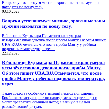
Вопреки устоявшемуся мнению, эрогенные зоны мужчин
находятся по всему телу.
03.10.2023
Вопреки устоявшемуся мнению, эрогенные зоны
мужчин находятся по всему телу.
В больнице Кудымкара Пермского края умерла
четырёхмесячная девочка после пробы Манту. Об этом пишет
URA.RU.Отмечается, что после пробы Манту у ребёнка
поднялась температура, через…
22.12.2023
В больнице Кудымкара Пермского края умерла
четырёхмесячная девочка после пробы Манту.
Об этом пишет URA.RU.Отмечается, что после
пробы Манту у ребёнка поднялась температура,
через…
Такие средства особенно в зимний период популярны.
Бомбочки зачастую приятно пахнут, меняют цвет воды и
могут превратить обычный поход в ванную в целый
расслабляющий ритуал.