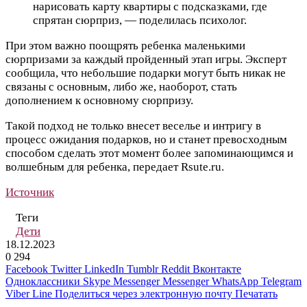
нарисовать карту квартиры с подсказками, где
спрятан сюрприз, — поделилась психолог.
При этом важно поощрять ребенка маленькими
сюрпризами за каждый пройденный этап игры. Эксперт
сообщила, что небольшие подарки могут быть никак не
связаны с основным, либо же, наоборот, стать
дополнением к основному сюрпризу.
Такой подход не только внесет веселье и интригу в
процесс ожидания подарков, но и станет превосходным
способом сделать этот момент более запоминающимся и
волшебным для ребенка, передает Rsute.ru.
Источник
Теги
Дети
18.12.2023
0
294
Facebook
Twitter
LinkedIn
Tumblr
Reddit
Вконтакте
Одноклассники
Skype
Messenger
Messenger
WhatsApp
Telegram
Viber
Line
Поделиться через электронную почту
Печатать