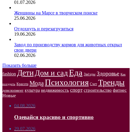
01.07.2026
Женщины на Марсе в творческом поиске
25.06.2026
Отдохнуть и перезагрузиться
19.06.2026
Завод по производству кормов для животных открыл
свои двери
02.06.2026
Показать больше
Еда
Дети
Дом и сад
Здоровье
fashion
Звёзды
Как
Психология
Тренды
Мода
Красота
Счет
похудеть
спорт
недвижимость
строительство
фитнес
культура
девелопмент
Новые
04.08.2026
Одевайся красиво и спортивно
29.07.2026