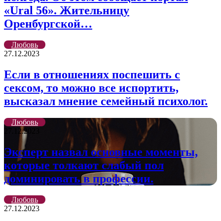
«Ural 56». Жительницу
Оренбургской…
Любовь
27.12.2023
Если в отношениях поспешить с
сексом, то можно все испортить,
высказал мнение семейный психолог.
Любовь
27.12.2023
Эксперт назвал основные моменты,
которые толкают слабый пол
доминировать в профессии.
Любовь
27.12.2023