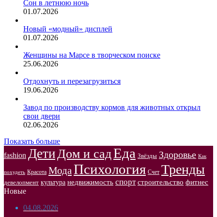
Сон в летнюю ночь
01.07.2026
Новый «модный» дисплей
01.07.2026
Женщины на Марсе в творческом поиске
25.06.2026
Отдохнуть и перезагрузиться
19.06.2026
Завод по производству кормов для животных открыл
свои двери
02.06.2026
Показать больше
Еда
Дети
Дом и сад
Здоровье
fashion
Звёзды
Как
Психология
Тренды
Мода
Красота
Счет
похудеть
спорт
недвижимость
строительство
фитнес
культура
девелопмент
Новые
04.08.2026