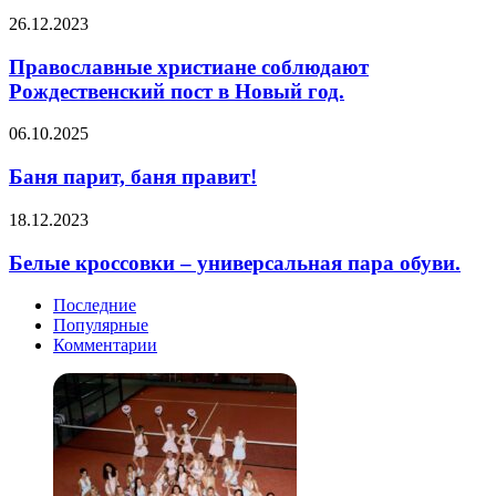
ей,
Православные
26.12.2023
а
христиане
она
соблюдают
Православные христиане соблюдают
всё
Рождественский
Рождественский пост в Новый год.
равно
пост
любит
в
его.
Баня
06.10.2025
Новый
Знакомая
парит,
год.
история?
баня
Баня парит, баня правит!
правит!
Белые
18.12.2023
кроссовки
–
Белые кроссовки – универсальная пара обуви.
универсальная
пара
Последние
обуви.
Популярные
Комментарии