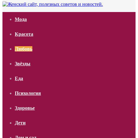
Мода
Красота
Любовь
Звёзды
Еда
Психология
Здоровье
Дети
Дом и сад