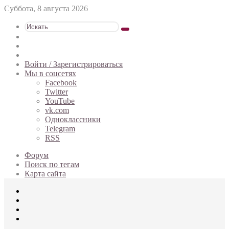
Суббота, 8 августа 2026
Искать
Switch
skin
Sidebar
Случайная
статья
Войти / Зарегистрироваться
Мы в соцсетях
Facebook
Twitter
YouTube
vk.com
Одноклассники
Telegram
RSS
Форум
Поиск по тегам
Карта сайта
Меню
Искать
Switch
skin
Войти