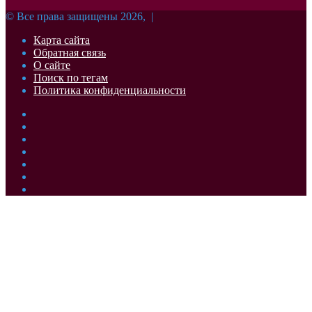
© Все права защищены 2026, |
Карта сайта
Обратная связь
О сайте
Поиск по тегам
Политика конфиденциальности
Facebook
Twitter
YouTube
vk.com
Одноклассники
Telegram
RSS
Кнопка
«Наверх»