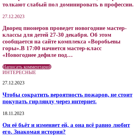
толкают слабый пол доминировать в профессии.
27.12.2023
Дворец пионеров проведет новогодние мастер-
классы для детей 27-30 декабря. Об этом
сообщается на сайте комплекса «Воробьевы
горы».В 17:00 начнется мастер-класс
«Новогоднее дефиле под…
Написать комментарий
ИНТЕРЕСНЫЕ
Чтобы
27.12.2023
сократить
вероятность
Чтобы сократить вероятность пожаров, не стоит
пожаров,
покупать гирлянду через интернет.
не
стоит
Он
18.11.2023
покупать
её
гирлянду
бьёт
Он её бьёт и изменяет ей, а она всё равно любит
через
и
его. Знакомая история?
интернет.
изменяет