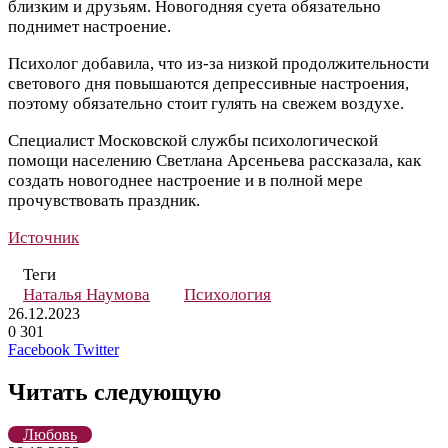
близким и друзьям. Новогодняя суета обязательно
поднимет настроение.
Психолог добавила, что из-за низкой продолжительности
светового дня повышаются депрессивные настроения,
поэтому обязательно стоит гулять на свежем воздухе.
Специалист Московской службы психологической
помощи населению Светлана Арсеньева рассказала, как
создать новогоднее настроение и в полной мере
прочувствовать праздник.
Источник
Теги
Наталья Наумова
Психология
26.12.2023
0
301
LinkedIn
Tumblr
Reddit
Вконтакте
Одноклассники
Skype
Messenger
Messenger
WhatsApp
Telegram
Viber
Line
Поделиться
Печатать
Facebook
Twitter
через
электронную
Читать следующую
почту
Любовь