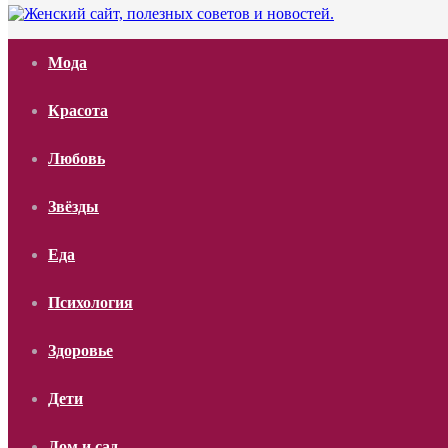
Мода
Красота
Любовь
Звёзды
Еда
Психология
Здоровье
Дети
Дом и сад