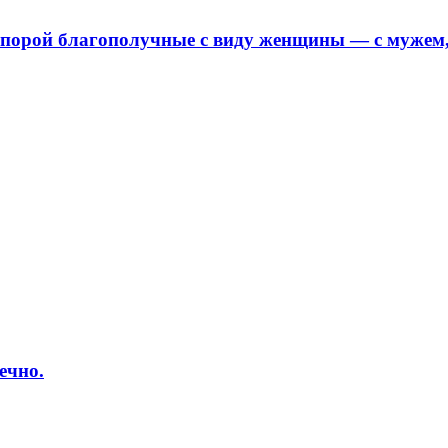
порой благополучные с виду женщины — с мужем, 
ечно.