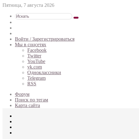
Пятница, 7 августа 2026
Искать
Switch
skin
Sidebar
Случайная
статья
Войти / Зарегистрироваться
Мы в соцсетях
Facebook
Twitter
YouTube
vk.com
Одноклассники
Telegram
RSS
Форум
Поиск по тегам
Карта сайта
Меню
Искать
Switch
skin
Войти