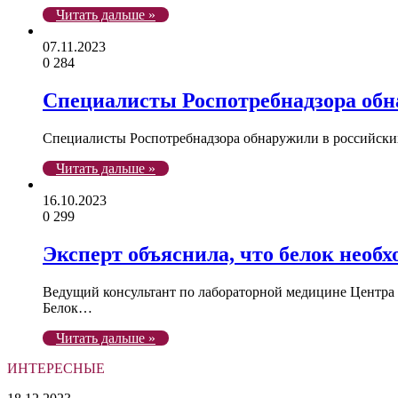
Читать дальше »
07.11.2023
0
284
Специалисты Роспотребнадзора обн
Специалисты Роспотребнадзора обнаружили в российских
Читать дальше »
16.10.2023
0
299
Эксперт объяснила, что белок необ
Ведущий консультант по лабораторной медицине Центра 
Белок…
Читать дальше »
ИНТЕРЕСНЫЕ
Психолог