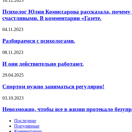
18.12.2023
Юлия
Комиссарова
Психолог Юлия Комиссарова рассказала, почему 
рассказала,
счастливыми. В комментарии «Газете.
почему
порой
Разбираемся
04.11.2023
благополучные
с
с
психологами.
Разбираемся с психологами.
виду
женщины
И
08.11.2023
—
они
с
действительно
И они действительно работают.
мужем,
работают.
детьми
и
Спортом
29.04.2025
достатком
нужно
—
заниматься
Спортом нужно заниматься регулярно!
не
регулярно!
чувствуют
Невозможно,
03.10.2023
себя
чтобы
счастливыми.
все
Невозможно, чтобы все в жизни протекало безупр
В
в
комментарии
жизни
Последние
«Газете.
протекало
Популярные
безупречно.
Комментарии