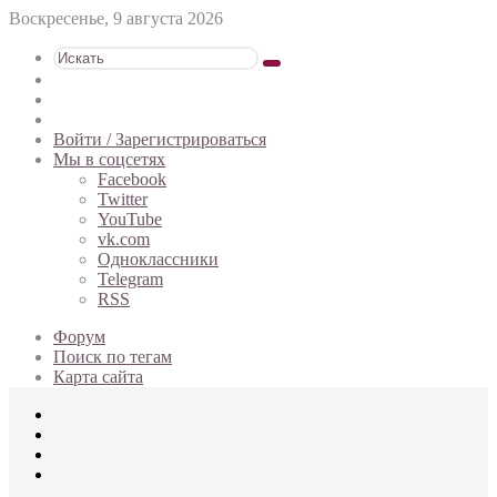
Воскресенье, 9 августа 2026
Искать
Switch
skin
Sidebar
Случайная
статья
Войти / Зарегистрироваться
Мы в соцсетях
Facebook
Twitter
YouTube
vk.com
Одноклассники
Telegram
RSS
Форум
Поиск по тегам
Карта сайта
Меню
Искать
Switch
skin
Войти