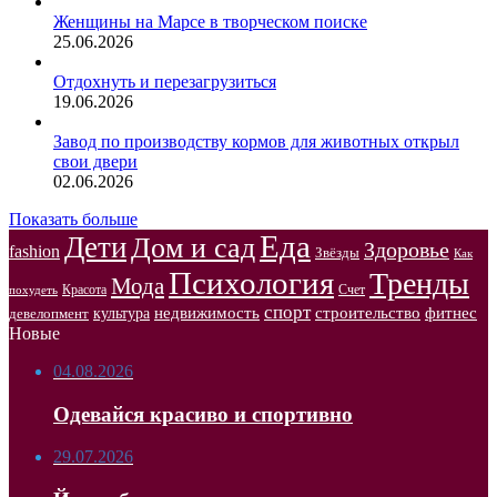
Женщины на Марсе в творческом поиске
25.06.2026
Отдохнуть и перезагрузиться
19.06.2026
Завод по производству кормов для животных открыл
свои двери
02.06.2026
Показать больше
Еда
Дети
Дом и сад
Здоровье
fashion
Звёзды
Как
Психология
Тренды
Мода
Красота
Счет
похудеть
спорт
недвижимость
строительство
фитнес
культура
девелопмент
Новые
04.08.2026
Одевайся красиво и спортивно
29.07.2026