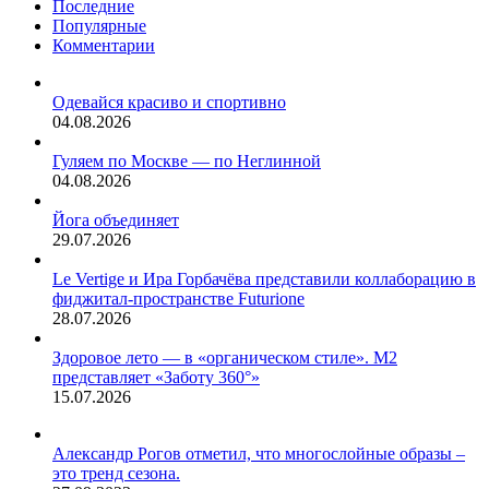
человеку
Последние
рассказали
со
Популярные
в
здоровой
Комментарии
разделе
психикой,
AskReddit
однако
форума
Одевайся красиво и спортивно
может
Reddit.
04.08.2026
серьезно
сказаться
Гуляем по Москве — по Неглинной
на
04.08.2026
детях
младше
Йога объединяет
12
29.07.2026
лет.
Le Vertige и Ира Горбачёва представили коллаборацию в
фиджитал-пространстве Futurione
28.07.2026
Здоровое лето — в «органическом стиле». М2
представляет «Заботу 360°»
15.07.2026
Александр Рогов отметил, что многослойные образы –
это тренд сезона.