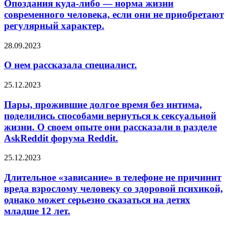
либо
Опоздания куда-либо — норма жизни
витрины
—
современного человека, если они не приобретают
вывеску
норма
регулярный характер.
«мир».
жизни
Об
современного
О
28.09.2023
этом
человека,
нем
сообщается
если
рассказала
в
О нем рассказала специалист.
они
специалист.
Telegram-
не
канале
приобретают
Пары,
25.12.2023
«Подъем».
регулярный
прожившие
Сотрудники
характер.
долгое
Пары, прожившие долгое время без интима,
магазина
время
поделились способами вернуться к сексуальной
рассказали,
без
жизни. О своем опыте они рассказали в разделе
что…
интима,
AskReddit форума Reddit.
поделились
способами
Длительное
вернуться
25.12.2023
«зависание»
к
в
сексуальной
Длительное «зависание» в телефоне не причинит
телефоне
жизни.
вреда взрослому человеку со здоровой психикой,
не
О
однако может серьезно сказаться на детях
причинит
своем
младше 12 лет.
вреда
опыте
взрослому
они