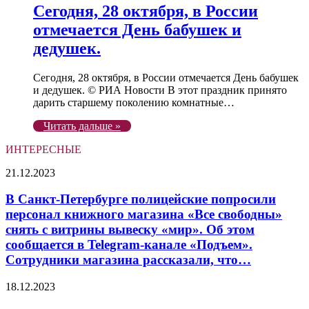
Сегодня, 28 октября, в России
отмечается День бабушек и
дедушек.
Сегодня, 28 октября, в России отмечается День бабушек
и дедушек. © РИА Новости В этот праздник принято
дарить старшему поколению комнатные…
Читать дальше »
ИНТЕРЕСНЫЕ
В
21.12.2023
Санкт-
Петербурге
В Санкт-Петербурге полицейские попросили
полицейские
персонал книжного магазина «Все свободны»
попросили
снять с витрины вывеску «мир». Об этом
персонал
сообщается в Telegram-канале «Подъем».
книжного
Сотрудники магазина рассказали, что…
магазина
«Все
свободны»
Опоздания
18.12.2023
снять
куда-
с