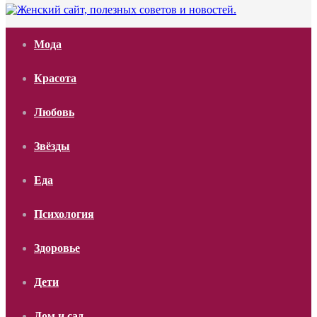
Мода
Красота
Любовь
Звёзды
Еда
Психология
Здоровье
Дети
Дом и сад