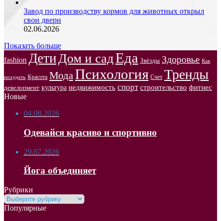
Завод по производству кормов для животных открыл
свои двери
02.06.2026
Показать больше
Еда
Дети
Дом и сад
Здоровье
fashion
Звёзды
Как
Психология
Тренды
Мода
Красота
Счет
похудеть
спорт
недвижимость
строительство
фитнес
культура
девелопмент
Новые
04.08.2026
Одевайся красиво и спортивно
29.07.2026
Йога объединяет
Рубрики
Рубрики
Популярные