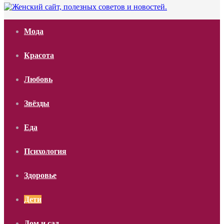
Мода
Красота
Любовь
Звёзды
Еда
Психология
Здоровье
Дети
Дом и сад