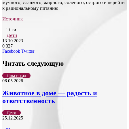
мучного, сладкого, жирного, соленого, острого и перейти
к рациональному питанию.
Источник
Теги
Дети
13.10.2023
0
327
LinkedIn
Tumblr
Reddit
Вконтакте
Одноклассники
Skype
Messenger
Messenger
WhatsApp
Telegram
Viber
Line
Поделиться
Печатать
Facebook
Twitter
через
электронную
Читать следующую
почту
Дом и сад
06.05.2026
Животное в доме — радость и
ответственность
Дети
25.12.2025