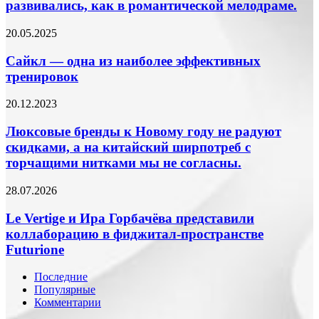
развивались, как в романтической мелодраме.
бритву
чтобы
для
отношения
Сайкл
20.05.2025
бритья
с
—
ног,
мужчиной
одна
поскольку
Сайкл — одна из наиболее эффективных
развивались,
из
она
как
тренировок
наиболее
«переносит
в
эффективных
больше
романтической
Люксовые
20.12.2023
тренировок
бактерий,
мелодраме.
бренды
чем
к
Люксовые бренды к Новому году не радуют
другие
Новому
скидками, а на китайский ширпотреб с
личные
году
инструменты».
торчащими нитками мы не согласны.
не
радуют
Le
28.07.2026
скидками,
Vertige
а
и
Le Vertige и Ира Горбачёва представили
на
Ира
китайский
коллаборацию в фиджитал-пространстве
Горбачёва
ширпотреб
Futurione
представили
с
коллаборацию
торчащими
Последние
в
нитками
Популярные
фиджитал-
мы
Комментарии
пространстве
не
Futurione