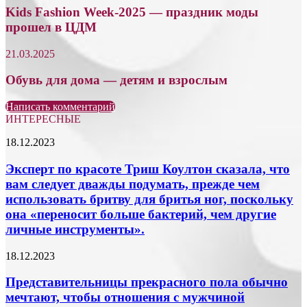
Kids Fashion Week-2025 — праздник моды
прошел в ЦДМ
21.03.2025
Обувь для дома — детям и взрослым
Написать комментарий
ИНТЕРЕСНЫЕ
Эксперт
18.12.2023
по
красоте
Эксперт по красоте Триш Коултон сказала, что
Триш
вам следует дважды подумать, прежде чем
Коултон
использовать бритву для бритья ног, поскольку
сказала,
она «переносит больше бактерий, чем другие
что
личные инструменты».
вам
следует
дважды
Представительницы
18.12.2023
подумать,
прекрасного
прежде
пола
Представительницы прекрасного пола обычно
чем
обычно
мечтают, чтобы отношения с мужчиной
использовать
мечтают,