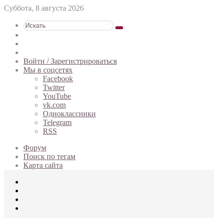
Суббота, 8 августа 2026
Искать
Switch
skin
Sidebar
Случайная
статья
Войти / Зарегистрироваться
Мы в соцсетях
Facebook
Twitter
YouTube
vk.com
Одноклассники
Telegram
RSS
Форум
Поиск по тегам
Карта сайта
Меню
Искать
Switch
skin
Войти