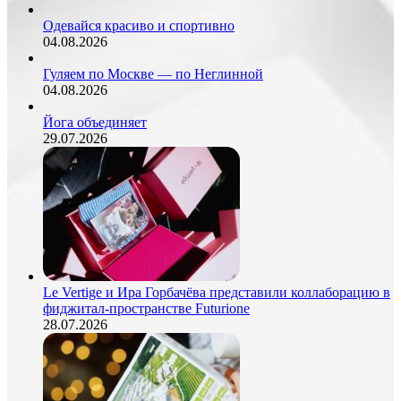
согласны.
Одевайся красиво и спортивно
04.08.2026
Гуляем по Москве — по Неглинной
04.08.2026
Йога объединяет
29.07.2026
Le Vertige и Ира Горбачёва представили коллаборацию в
фиджитал-пространстве Futurione
28.07.2026