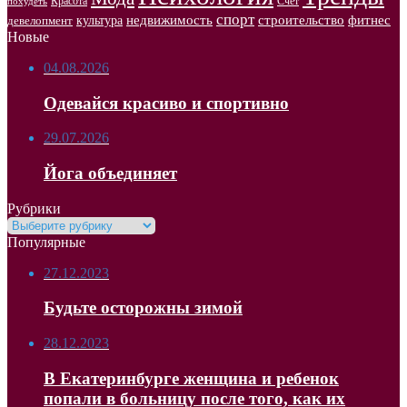
Красота
Счет
похудеть
спорт
недвижимость
строительство
фитнес
культура
девелопмент
Новые
04.08.2026
Одевайся красиво и спортивно
29.07.2026
Йога объединяет
Рубрики
Рубрики
Популярные
27.12.2023
Будьте осторожны зимой
28.12.2023
В Екатеринбурге женщина и ребенок
попали в больницу после того, как их