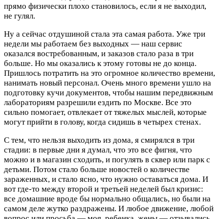
прямо физически плохо становилось, если я не выходил,
не гулял.
Ну а сейчас отдушиной стала эта самая работа. Уже три
недели мы работаем без выходных — наш сервис
оказался востребованным, и заказов стало раза в три
больше. Но мы оказались к этому готовы не до конца.
Пришлось потратить на это огромное количество времени,
нанимать новый персонал. Очень много времени ушло на
подготовку кучи документов, чтобы нашим передвижным
лабораториям разрешили ездить по Москве. Все это
сильно помогает, отвлекает от тяжелых мыслей, которые
могут прийти в голову, когда сидишь в четырех стенах.
С тем, что нельзя выходить из дома, я смирялся в три
стадии: в первые дни я думал, что это все фигня, что
можно и в магазин сходить, и погулять в сквер или парк с
детьми. Потом стало больше новостей о количестве
зараженных, и стало ясно, что нужно оставаться дома. И
вот где-то между второй и третьей неделей был кризис:
все домашние вроде бы нормально общались, но были на
самом деле жутко раздражены. И любое движение, любой
вопрос или просьба — моя, ребенка, жены — отзывались