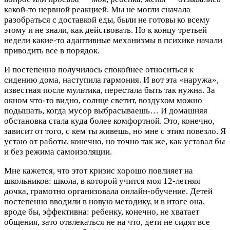
какой-то нервной реакцией. Мы не могли сначала
разобраться с доставкой еды, были не готовы ко всему
этому и не знали, как действовать. Но к концу третьей
недели какие-то адаптивные механизмы в психике начали
приводить все в порядок.
И постепенно получилось спокойнее относиться к
сидению дома, наступила гармония. И вот эта «наружа»,
известная после мультика, перестала быть так нужна. За
окном что-то видно, солнце светит, воздухом можно
подышать, когда мусор выбрасываешь… И домашняя
обстановка стала куда более комфортной. Это, конечно,
зависит от того, с кем ты живешь, но мне с этим повезло. Я
устаю от работы, конечно, но точно так же, как уставал бы
и без режима самоизоляции.
Мне кажется, что этот кризис хорошо повлияет на
школьников: школа, в которой учится моя 12-летняя
дочка, грамотно организовала онлайн-обучение. Детей
постепенно вводили в новую методику, и в итоге она,
вроде бы, эффективна: ребенку, конечно, не хватает
общения, зато отвлекаться не на что, дети не сидят все