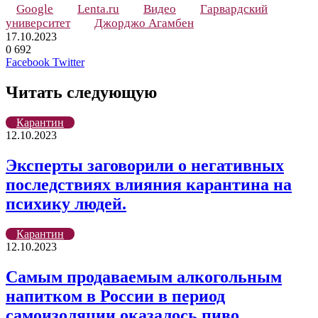
Google
Lenta.ru
Видео
Гарвардский
университет
Джорджо Агамбен
17.10.2023
0
692
LinkedIn
Tumblr
Reddit
Вконтакте
Одноклассники
Skype
Messenger
Messenger
WhatsApp
Telegram
Viber
Line
Поделиться
Печатать
Facebook
Twitter
через
электронную
Читать следующую
почту
Карантин
12.10.2023
Эксперты заговорили о негативных
последствиях влияния карантина на
психику людей.
Карантин
12.10.2023
Самым продаваемым алкогольным
напитком в России в период
самоизоляции оказалось пиво.