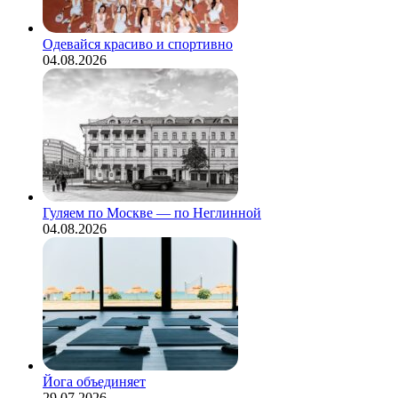
этом
сообщает
Е1.
Одевайся красиво и спортивно
Инцидент
04.08.2026
произошел
на
Опалихинской
улице.
Жители
дома…
Гуляем по Москве — по Неглинной
04.08.2026
Йога объединяет
29.07.2026