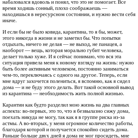
набаловался вдоволь и понял, что это не помогает. Все
время ходишь сонный, плохо соображаешь —
находишься в нересурсном состоянии, и нужно вести себя
иначе.
И если бы не было ковида, карантина, то я бы, может,
этого никогда в жизни и не заметил бы. Что попытки
отдыхать, ничего не делая — не выход, не панацея, а
наоборот — вещь, которая морально губит человека,
делает только хуже. И я сейчас понимаю, что вся эта
ситуация привела меня к новому взгляду на жизнь: нужно
быть более активным человеком, постоянно заниматься
чем-то, переключаясь с одного на другое. Теперь, если
мне вдруг захочется полениться, я вспомню, как я сидел
дома — и не буду этого делать. Вот такой основной вывод
из карантина — необходимость жить полной жизнью.
Карантин как будто разделил мою жизнь на два главных
аспекта: во-первых, это то, что я безвылазно сижу дома,
поехать никуда не могу, так как я в группе риска из-за
астмы. А во-вторых, у меня огромное количество работы,
благодаря которой и получается спокойно сидеть дома.
Раньше больше двух дней я дома не мог просидеть, мне