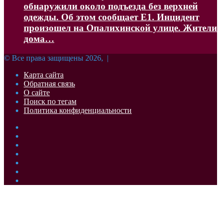
обнаружили около подъезда без верхней
одежды. Об этом сообщает Е1. Инцидент
произошел на Опалихинской улице. Жители
дома…
© Все права защищены 2026, |
Карта сайта
Обратная связь
О сайте
Поиск по тегам
Политика конфиденциальности
Facebook
Twitter
YouTube
vk.com
Одноклассники
Telegram
RSS
Кнопка
«Наверх»