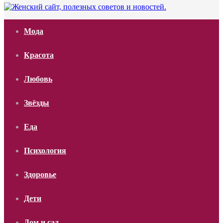
Мода
Красота
Любовь
Звёзды
Еда
Психология
Здоровье
Дети
Дом и сад