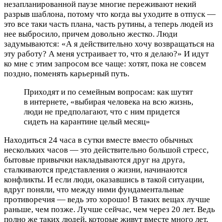
незапланированной паузе многие переживают некий
разрыв шаблона, потому что когда вы уходите в отпуск —
это все таки часть плана, часть рутины, а теперь людей из
нее выбросило, причем довольно жестко. Люди
задумываются: «А я действительно хочу возвращаться на
эту работу? А меня устраивает то, что я делаю?» И идут
ко мне с этим запросом все чаще: хотят, пока не совсем
поздно, поменять карьерный путь.
Приходят и по семейным вопросам: как шутят
в интернете, «выбирая человека на всю жизнь,
люди не предполагают, что с ним придется
сидеть на карантине целый месяц»
Находиться 24 часа в сутки вместе вместо обычных
нескольких часов — это действительно большой стресс,
бытовые привычки накладываются друг на друга,
сталкиваются представления о жизни, начинаются
конфликты. И если люди, оказавшись в такой ситуации,
вдруг поняли, что между ними фундаментальные
противоречия — ведь это хорошо! В таких вещах лучше
раньше, чем позже. Лучше сейчас, чем через 20 лет. Ведь
полно же таких людей, которые живут вместе много лет,