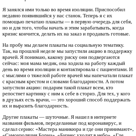
Я занялся ими только во время изоляции. Приспособил
недавно появившийся у нас станок. Теперь я с их
помощью печатаю плакаты — в первую очередь для себя,
но и для того, чтобы начать и этим зарабатывать, когда
кризис кончится, делать их на заказ и продавать готовые.
На пробу мы делаем плакаты на социальную тематику.
Так, на прошлой неделе мы запустили акцию в поддержку
врачей. Я понимаю, какому риску они подвергаются
сейчас: моя мама медик, она ходила на работу каждый
день во время изоляции и контактировала с пациентами. И
с мыслями о тяжелой работе врачей мы напечатали плакат
с красным крестом и словами благодарности. А потом
запустили акцию: подарим такой плакат всем, кто
репостнет картинку с ним к себе в сториз. Для тех, у кого
в друзьях есть врачи, — это хороший способ поддержать
их и выразить благодарность.
Другие плакаты — шуточные. Я нашел в интернете
названия фильмов, переделанные под коронавирус, и
сделал серию: «Мастера маникюра и где они принимают»,
«Самоизоляция Борна», «Бизнес уходит в небо», «Где