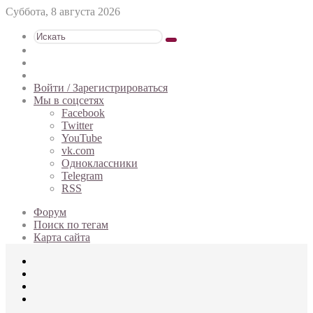
Суббота, 8 августа 2026
Искать
Switch
skin
Sidebar
Случайная
статья
Войти / Зарегистрироваться
Мы в соцсетях
Facebook
Twitter
YouTube
vk.com
Одноклассники
Telegram
RSS
Форум
Поиск по тегам
Карта сайта
Меню
Искать
Switch
skin
Войти