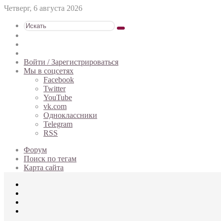
Четверг, 6 августа 2026
Искать
Switch
skin
Sidebar
Случайная
статья
Войти / Зарегистрироваться
Мы в соцсетях
Facebook
Twitter
YouTube
vk.com
Одноклассники
Telegram
RSS
Форум
Поиск по тегам
Карта сайта
Меню
Искать
Switch
skin
Войти