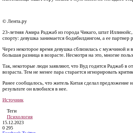
© Лента.ру
23-летняя Амира Раджаб из города Чикаго, штат Иллинойс,
спорту: девушка занимается бодибилдингом, а ее партнер р
Через некоторое время девушка сблизилась с мужчиной и вл
большая разница в возрасте. Несмотря на это, многие поль
Так, некоторые люди заявляют, что Вуд годится Раджаб в
возраста. Тем не менее пара старается игнорировать крити
Ранее сообщалось, что житель Китая сделал предложение н
результате он влюбился в нее.
Источник
Теги
Психология
15.12.2023
0
295
LinkedIn
Tumblr
Reddit
Вконтакте
Одноклассники
Skype
Messenger
Messenger
WhatsApp
Telegram
Viber
Line
Поделиться
Печатать