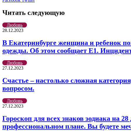
Facebook
Twitter
через
электронную
Читать следующую
почту
Любовь
28.12.2023
В Екатеринбурге женщина и ребенок поп
одежды. Об этом сообщает Е1. Инциде
Любовь
27.12.2023
Счастье – настолько сложная категория,
вопросом.
Любовь
27.12.2023
Гороскоп для всех знаков зодиака на 2
профессиональном плане. Вы будете ме