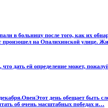
али в больницу после того, как их обна
нт произошел на Опалихинской улице. Ж
 что дать ей определение может, пожалуй
8 декабря.ОвенЭтот день обещает быть с
чтать об очень масштабных победах и…