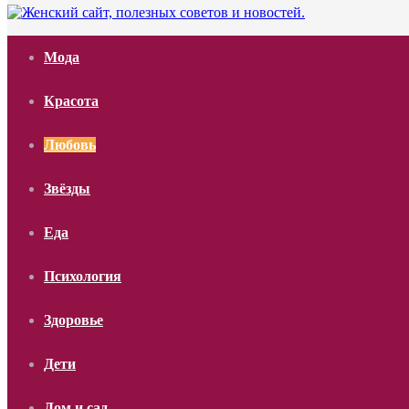
Мода
Красота
Любовь
Звёзды
Еда
Психология
Здоровье
Дети
Дом и сад