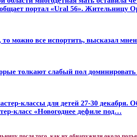
й области многодетная мать оставила че
сообщает портал «Ural 56». Жительницу
 то можно все испортить, высказал мнен
орые толкают слабый пол доминировать 
астер-классы для детей 27-30 декабря. О
стер-класс «Новогоднее дефиле под…
ьницу после того, как их обнаружили около подъез