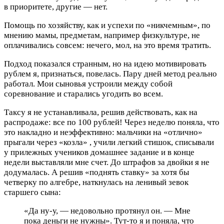
в приоритете, другие — нет.
Помощь по хозяйству, как и успехи по «никчемным», по
мнению мамы, предметам, например физкультуре, не
оплачивались совсем: нечего, мол, на это время тратить.
Подход показался странным, но на идею мотивировать
рублем я, признаться, повелась. Пару дней метод реально
работал. Мои сыновья устроили между собой
соревнование и старались угодить во всем.
Таксу я не устанавливала, решив действовать, как на
распродаже: все по 100 рублей! Через неделю поняла, что
это накладно и неэффективно: мальчики на «отлично»
прыгали через «козла» , учили легкий стишок, списывали
у прилежных учеников домашнее задание и в конце
недели выставляли мне счет. До штрафов за двойки я не
додумалась. А решив «поднять ставку» за хотя бы
четверку по алгебре, наткнулась на ленивый зевок
старшего сына:
«Да ну-у, — недовольно протянул он. — Мне
пока деньги не нужны». Тут-то я и поняла, что