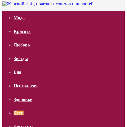
Мода
Красота
Любовь
Звёзды
Еда
Психология
Здоровье
Дети
Дом и сад