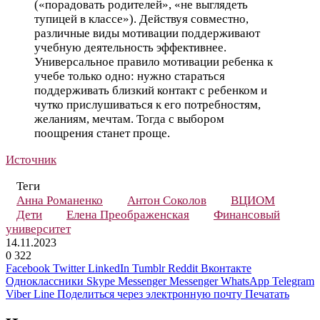
(«порадовать родителей», «не выглядеть
тупицей в классе»). Действуя совместно,
различные виды мотивации поддерживают
учебную деятельность эффективнее.
Универсальное правило мотивации ребенка к
учебе только одно: нужно стараться
поддерживать близкий контакт с ребенком и
чутко прислушиваться к его потребностям,
желаниям, мечтам. Тогда с выбором
поощрения станет проще.
Источник
Теги
Анна Романенко
Антон Соколов
ВЦИОМ
Дети
Елена Преображенская
Финансовый
университет
14.11.2023
0
322
Facebook
Twitter
LinkedIn
Tumblr
Reddit
Вконтакте
Одноклассники
Skype
Messenger
Messenger
WhatsApp
Telegram
Viber
Line
Поделиться через электронную почту
Печатать