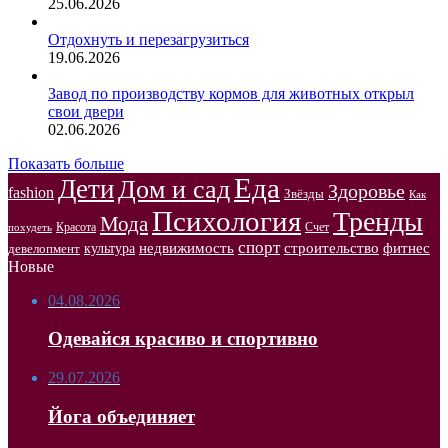
25.06.2026
Отдохнуть и перезагрузиться
19.06.2026
Завод по производству кормов для животных открыл
свои двери
02.06.2026
Показать больше
Еда
Дети
Дом и сад
Здоровье
fashion
Звёзды
Как
Психология
Тренды
Мода
Красота
Счет
похудеть
спорт
недвижимость
строительство
фитнес
культура
девелопмент
Новые
04.08.2026
Одевайся красиво и спортивно
29.07.2026
Йога объединяет