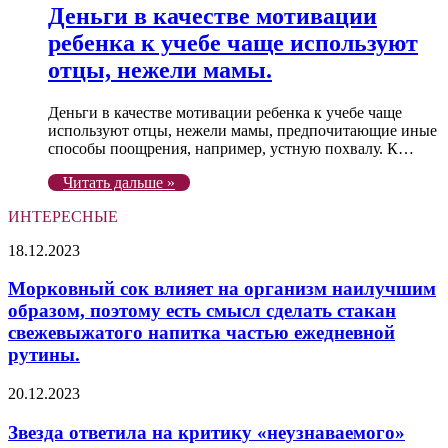
Деньги в качестве мотивации
ребенка к учебе чаще используют
отцы, нежели мамы.
Деньги в качестве мотивации ребенка к учебе чаще
используют отцы, нежели мамы, предпочитающие иные
способы поощрения, например, устную похвалу. К…
Читать дальше »
ИНТЕРЕСНЫЕ
Морковный
18.12.2023
сок
влияет
Морковный сок влияет на организм наилучшим
на
образом, поэтому есть смысл сделать стакан
организм
свежевыжатого напитка частью ежедневной
наилучшим
рутины.
образом,
поэтому
Звезда
есть
20.12.2023
ответила
смысл
на
сделать
Звезда ответила на критику «неузнаваемого»
критику
стакан