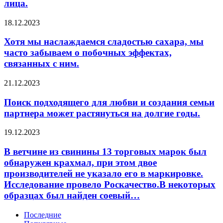
лица.
«неузнаваемого»
свежевыжатого
лица.
напитка
Хотя
18.12.2023
частью
мы
ежедневной
наслаждаемся
Хотя мы наслаждаемся сладостью сахара, мы
рутины.
сладостью
часто забываем о побочных эффектах,
сахара,
связанных с ним.
мы
часто
Поиск
21.12.2023
забываем
подходящего
о
для
Поиск подходящего для любви и создания семьи
побочных
любви
эффектах,
партнера может растянуться на долгие годы.
и
связанных
создания
с
В
19.12.2023
семьи
ним.
ветчине
партнера
из
В ветчине из свинины 13 торговых марок был
может
свинины
обнаружен крахмал, при этом двое
растянуться
13
на
производителей не указало его в маркировке.
торговых
долгие
Исследование провело Роскачество.В некоторых
марок
годы.
образцах был найден соевый…
был
обнаружен
крахмал,
Последние
при