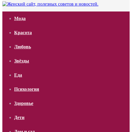
Мода
Красота
Любовь
Звёзды
Еда
Психология
Здоровье
Дети
Дом и сад