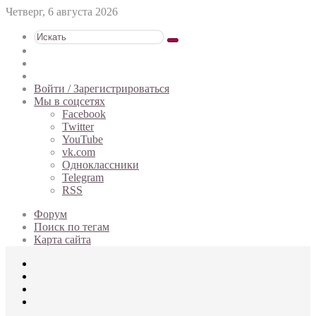
Четверг, 6 августа 2026
Искать
Switch
skin
Sidebar
Случайная
статья
Войти / Зарегистрироваться
Мы в соцсетях
Facebook
Twitter
YouTube
vk.com
Одноклассники
Telegram
RSS
Форум
Поиск по тегам
Карта сайта
Меню
Искать
Switch
skin
Войти