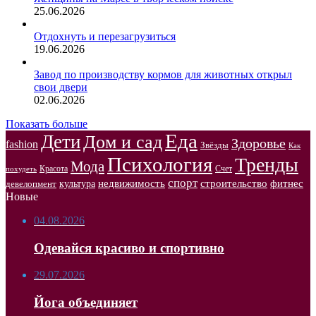
25.06.2026
Отдохнуть и перезагрузиться
19.06.2026
Завод по производству кормов для животных открыл
свои двери
02.06.2026
Показать больше
Еда
Дети
Дом и сад
Здоровье
fashion
Звёзды
Как
Психология
Тренды
Мода
Красота
Счет
похудеть
спорт
недвижимость
строительство
фитнес
культура
девелопмент
Новые
04.08.2026
Одевайся красиво и спортивно
29.07.2026
Йога объединяет