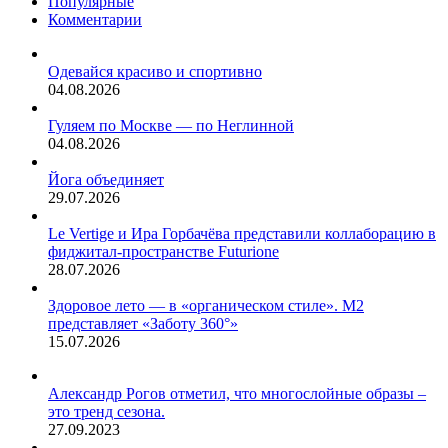
Популярные
этом
Комментарии
двое
производителей
не
Одевайся красиво и спортивно
указало
04.08.2026
его
в
Гуляем по Москве — по Неглинной
маркировке.
04.08.2026
Исследование
провело
Йога объединяет
Роскачество.В
29.07.2026
некоторых
образцах
Le Vertige и Ира Горбачёва представили коллаборацию в
был
фиджитал-пространстве Futurione
найден
28.07.2026
соевый…
Здоровое лето — в «органическом стиле». М2
представляет «Заботу 360°»
15.07.2026
Александр Рогов отметил, что многослойные образы –
это тренд сезона.
27.09.2023