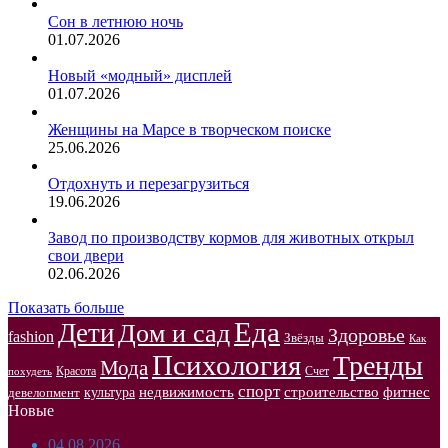
Сон в летнюю ночь
01.07.2026
Новый «модный» дисплей
01.07.2026
Женщины на Марсе в творческом поиске
25.06.2026
Отдохнуть и перезагрузиться
19.06.2026
Завод по производству кормов для животных открыл
свои двери
02.06.2026
Показать больше
Еда
Дети
Дом и сад
Здоровье
fashion
Звёзды
Как
Психология
Тренды
Мода
Красота
Счет
похудеть
спорт
недвижимость
строительство
фитнес
культура
девелопмент
Новые
04.08.2026