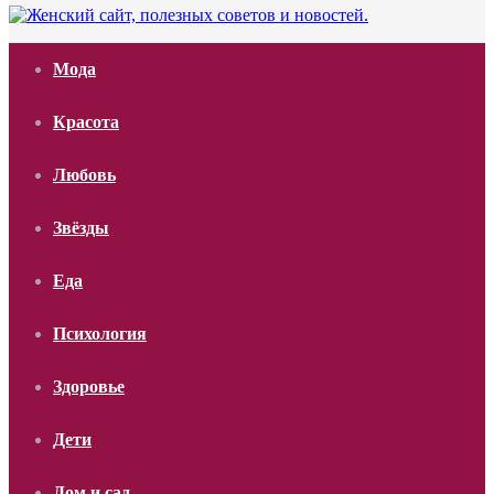
Мода
Красота
Любовь
Звёзды
Еда
Психология
Здоровье
Дети
Дом и сад