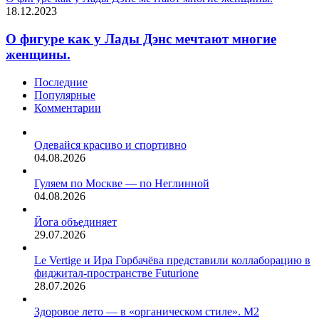
18.12.2023
О фигуре как у Лады Дэнс мечтают многие
женщины.
Последние
Популярные
Комментарии
Одевайся красиво и спортивно
04.08.2026
Гуляем по Москве — по Неглинной
04.08.2026
Йога объединяет
29.07.2026
Le Vertige и Ира Горбачёва представили коллаборацию в
фиджитал-пространстве Futurione
28.07.2026
Здоровое лето — в «органическом стиле». М2