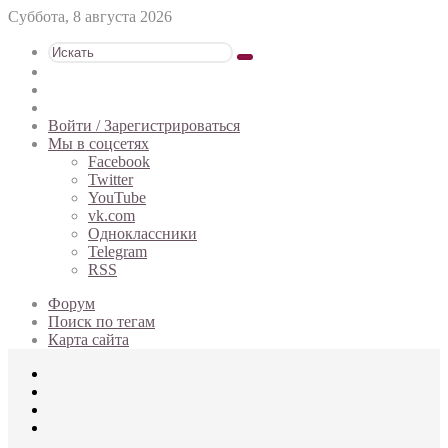
Суббота, 8 августа 2026
Искать
Switch
skin
Sidebar
Случайная
статья
Войти / Зарегистрироваться
Мы в соцсетях
Facebook
Twitter
YouTube
vk.com
Одноклассники
Telegram
RSS
Форум
Поиск по тегам
Карта сайта
Меню
Искать
Switch
skin
Войти