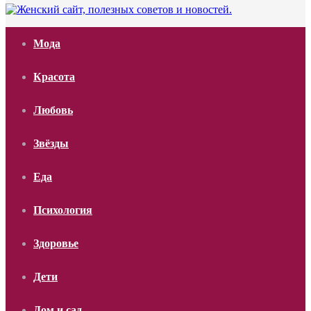
Мода
Красота
Любовь
Звёзды
Еда
Психология
Здоровье
Дети
Дом и сад