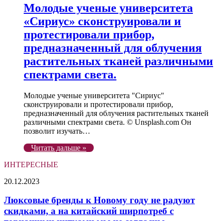
Молодые ученые университета
«Сириус» сконструировали и
протестировали прибор,
предназначенный для облучения
растительных тканей различными
спектрами света.
Молодые ученые университета "Сириус"
сконструировали и протестировали прибор,
предназначенный для облучения растительных тканей
различными спектрами света. © Unsplash.com Он
позволит изучать…
Читать дальше »
ИНТЕРЕСНЫЕ
Люксовые
20.12.2023
бренды
к
Люксовые бренды к Новому году не радуют
Новому
скидками, а на китайский ширпотреб с
году