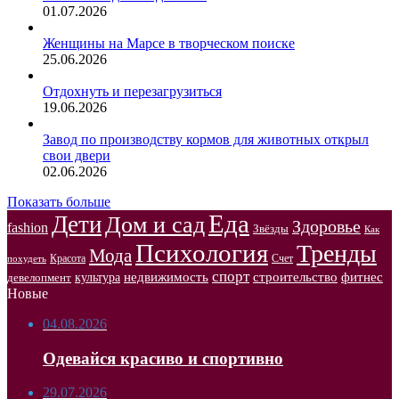
01.07.2026
Женщины на Марсе в творческом поиске
25.06.2026
Отдохнуть и перезагрузиться
19.06.2026
Завод по производству кормов для животных открыл
свои двери
02.06.2026
Показать больше
Еда
Дети
Дом и сад
Здоровье
fashion
Звёзды
Как
Психология
Тренды
Мода
Красота
Счет
похудеть
спорт
недвижимость
строительство
фитнес
культура
девелопмент
Новые
04.08.2026
Одевайся красиво и спортивно
29.07.2026