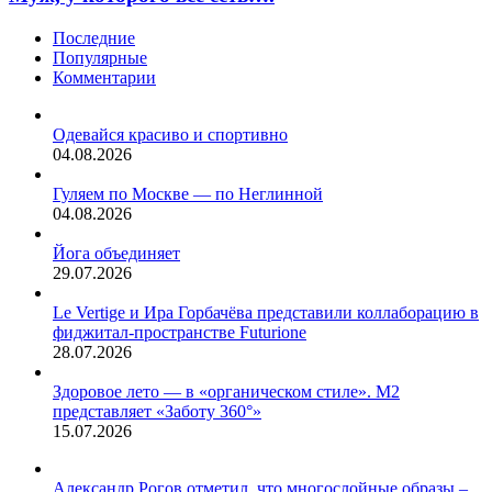
многих
женщин
Последние
нет
Популярные
времени
Комментарии
сидеть
и
думать
Одевайся красиво и спортивно
о
04.08.2026
том,
что
Гуляем по Москве — по Неглинной
сильному
04.08.2026
полу
подарить.
Йога объединяет
Папа,
29.07.2026
который
говорит,
Le Vertige и Ира Горбачёва представили коллаборацию в
что
фиджитал-пространстве Futurione
любой
28.07.2026
подарок
хорош.
Здоровое лето — в «органическом стиле». М2
Муж,
представляет «Заботу 360°»
у
15.07.2026
которого
всё
есть….
Александр Рогов отметил, что многослойные образы –