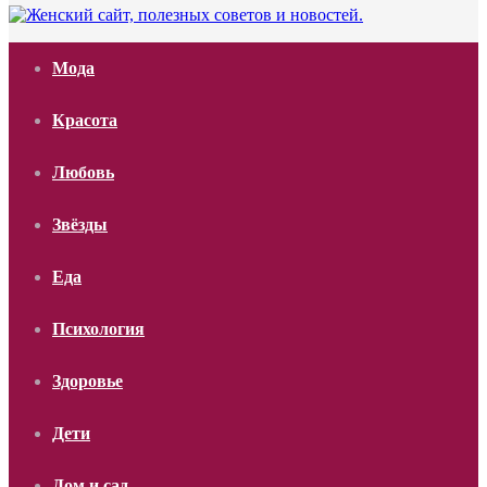
Мода
Красота
Любовь
Звёзды
Еда
Психология
Здоровье
Дети
Дом и сад