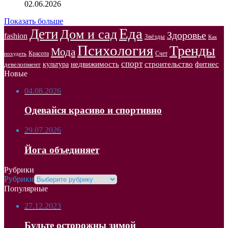
02.06.2026
Показать больше
Еда
Дети
Дом и сад
Здоровье
fashion
Звёзды
Как
Психология
Тренды
Мода
Красота
Счет
похудеть
спорт
недвижимость
строительство
фитнес
культура
девелопмент
Новые
04.08.2026
Одевайся красиво и спортивно
29.07.2026
Йога объединяет
Рубрики
Рубрики
Популярные
27.12.2023
Будьте осторожны зимой