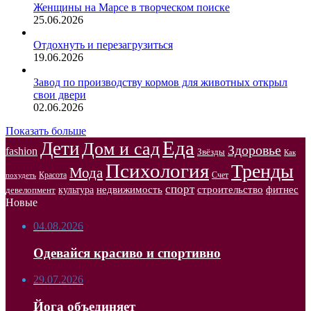
Женщины на Марсе в творческом поиске
25.06.2026
Отдохнуть и перезагрузиться
19.06.2026
Завод по производству кормов для животных открыл
свои двери
02.06.2026
Показать больше
Еда
Дети
Дом и сад
Здоровье
fashion
Звёзды
Как
Психология
Тренды
Мода
Красота
Счет
похудеть
спорт
недвижимость
строительство
фитнес
культура
девелопмент
Новые
04.08.2026
Одевайся красиво и спортивно
29.07.2026
Йога объединяет