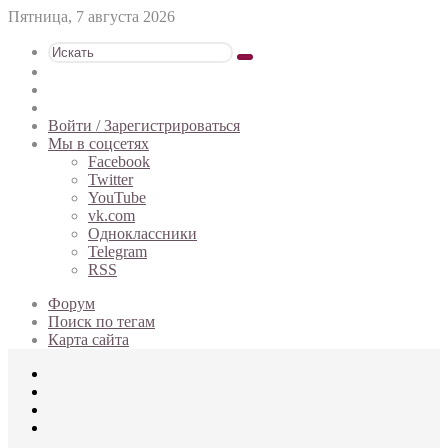
Пятница, 7 августа 2026
Искать
Switch
skin
Sidebar
Случайная
статья
Войти / Зарегистрироваться
Мы в соцсетях
Facebook
Twitter
YouTube
vk.com
Одноклассники
Telegram
RSS
Форум
Поиск по тегам
Карта сайта
Меню
Искать
Switch
skin
Войти