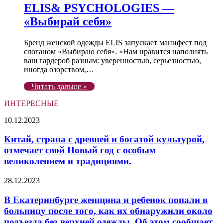
ELIS& PSYCHOLOGIES —
«Выбирай себя»
Бренд женской одежды ELIS запускает манифест под
слоганом «Выбираю себя». «Нам нравится наполнять
ваш гардероб разным: уверенностью, серьезностью,
иногда озорством,…
Читать дальше »
ИНТЕРЕСНЫЕ
Китай,
10.12.2023
страна
с
Китай, страна с древней и богатой культурой,
древней
отмечает свой Новый год с особым
и
великолепием и традициями.
богатой
культурой,
В
28.12.2023
отмечает
Екатеринбурге
свой
женщина
В Екатеринбурге женщина и ребенок попали в
Новый
и
год
больницу после того, как их обнаружили около
ребенок
с
подъезда без верхней одежды. Об этом сообщает