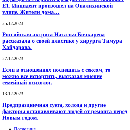
попали
особым
Е1. Инцидент произошел на Опалихинской
в
великолепием
улице. Жители дома…
больницу
и
после
традициями.
того,
Российская
25.12.2023
как
актриса
их
Наталья
Российская актриса Наталья Бочкарева
обнаружили
Бочкарева
рассказала о своей пластике у хирурга Тимура
около
рассказала
Хайдарова.
подъезда
о
без
своей
Если
27.12.2023
верхней
пластике
в
одежды.
у
отношениях
Об
Если в отношениях поспешить с сексом, то
хирурга
поспешить
этом
Тимура
можно все испортить, высказал мнение
с
сообщает
Хайдарова.
семейный психолог.
сексом,
Е1.
то
Инцидент
Предпраздничная
13.12.2023
можно
произошел
суета,
все
на
холода
Предпраздничная суета, холода и другие
испортить,
Опалихинской
и
высказал
улице.
факторы останавливают людей от ремонта перед
другие
мнение
Жители
Новым годом.
факторы
семейный
дома…
останавливают
психолог.
Последние
людей