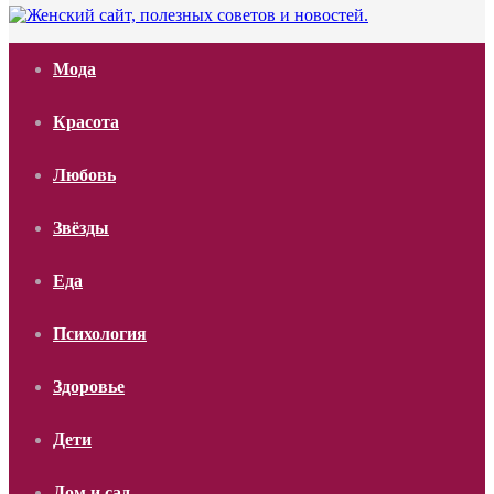
Мода
Красота
Любовь
Звёзды
Еда
Психология
Здоровье
Дети
Дом и сад