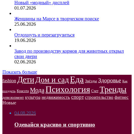
Новый «модный» дисплей
01.07.2026
Женщины на Марсе в творческом поиске
25.06.2026
Отдохнуть и перезагрузиться
19.06.2026
Завод по производству кормов для животных открыл
свои двери
02.06.2026
Показать больше
Еда
Дети
Дом и сад
Здоровье
fashion
Звёзды
Как
Психология
Тренды
Мода
Красота
Счет
похудеть
спорт
недвижимость
строительство
фитнес
культура
девелопмент
Новые
04.08.2026
Одевайся красиво и спортивно