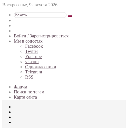
Воскресенье, 9 августа 2026
Искать
Switch
skin
Sidebar
Случайная
статья
Войти / Зарегистрироваться
Мы в соцсетях
Facebook
Twitter
YouTube
vk.com
Одноклассники
Telegram
RSS
Форум
Поиск по тегам
Карта сайта
Меню
Искать
Switch
skin
Войти