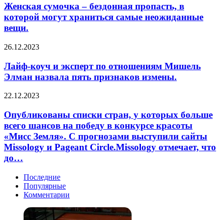
–
Женская сумочка – бездонная пропасть, в
выдал
бездонная
свой
которой могут храниться самые неожиданные
пропасть,
список
вещи.
в
самых
которой
хорошо
Лайф-
26.12.2023
могут
одетых
коуч
храниться
звёзд
и
Лайф-коуч и эксперт по отношениям Мишель
самые
уходящего
эксперт
неожиданные
Элман назвала пять признаков измены.
года.
по
вещи.
отношениям
Опубликованы
22.12.2023
Мишель
списки
Элман
стран,
Опубликованы списки стран, у которых больше
назвала
у
всего шансов на победу в конкурсе красоты
пять
которых
признаков
«Мисс Земля». С прогнозами выступили сайты
больше
измены.
Missology и Pageant Circle.Missology отмечает, что
всего
до…
шансов
на
победу
Последние
в
Популярные
конкурсе
Комментарии
красоты
«Мисс
Земля».