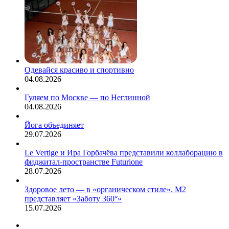
С
прогнозами
выступили
сайты
Missology
и
Pageant
Одевайся красиво и спортивно
Circle.Missology
04.08.2026
отмечает,
что
Гуляем по Москве — по Неглинной
до…
04.08.2026
Йога объединяет
29.07.2026
Le Vertige и Ира Горбачёва представили коллаборацию в
фиджитал-пространстве Futurione
28.07.2026
Здоровое лето — в «органическом стиле». М2
представляет «Заботу 360°»
15.07.2026