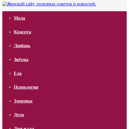
Мода
Красота
Любовь
Звёзды
Еда
Психология
Здоровье
Дети
Дом и сад