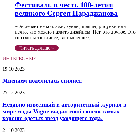
Фестиваль в честь 100-летия
великого Сергея Параджанова
«Он делает не коллажи, куклы, шляпы, рисунки или
нечто, что можно назвать дизайном. Нет, это другое. Это
гораздо талантливее, возвышеннее,…
Читать дальше »
ИНТЕРЕСНЫЕ
Мнением
19.10.2023
поделилась
стилист.
Мнением поделилась стилист.
Недавно
25.12.2023
известный
и
Недавно известный и авторитетный журнал в
авторитетный
мире моды Vogue выдал свой список самых
журнал
хорошо одетых звёзд уходящего года.
в
мире
Женская
21.10.2023
моды
сумочка
Vogue