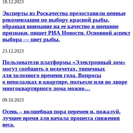
Эксперты
18.12.2023
из
Роскачества
Эксперты из Роскачества предоставили ценные
предоставили
рекомендации по выбору красной рыбы,
ценные
обращая внимание на ее качество и внешние
рекомендации
признаки, пишет РИА Новости. Основной аспект
по
выбора — цвет рыбы.
выбору
красной
рыбы,
Пользователи
23.12.2023
обращая
платформы
внимание
«Электронный
Пользователи платформы «Электронный дом»
на
дом»
могут сообщить о недочетах, типичных
ее
могут
для холодного времени года. Вопросы
качество
сообщить
о неполадках в квартире, подъезде или во дворе
и
о недочетах,
внешние
многоквартирного дома можно…
типичных
признаки,
для холодного
пишет
времени
Осень
09.10.2023
РИА
года.
–
Новости.
Вопросы
волшебная
Осень – волшебная пора перемен и, пожалуй,
Основной
о неполадках
пора
лучшее время для начала процесса снижения
аспект
в квартире,
перемен
веса.
выбора
подъезде
и,
—
или во дворе
пожалуй,