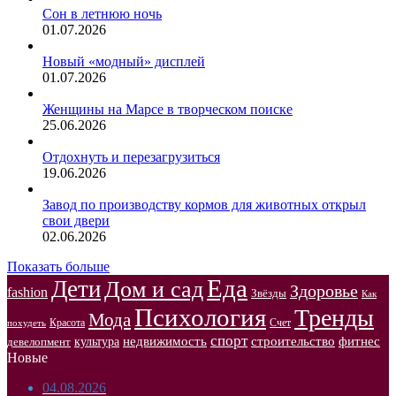
Сон в летнюю ночь
01.07.2026
Новый «модный» дисплей
01.07.2026
Женщины на Марсе в творческом поиске
25.06.2026
Отдохнуть и перезагрузиться
19.06.2026
Завод по производству кормов для животных открыл
свои двери
02.06.2026
Показать больше
Еда
Дети
Дом и сад
Здоровье
fashion
Звёзды
Как
Психология
Тренды
Мода
Красота
Счет
похудеть
спорт
недвижимость
строительство
фитнес
культура
девелопмент
Новые
04.08.2026