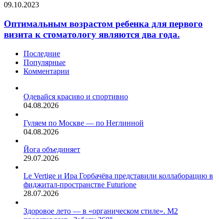
цвет
Оптимальным
09.10.2023
многоквартирного
лучшее
рыбы.
возрастом
дома
время
ребенка
можно…
Оптимальным возрастом ребенка для первого
для
для
начала
визита к стоматологу являются два года.
первого
процесса
визита
снижения
Последние
к
веса.
Популярные
стоматологу
Комментарии
являются
два
года.
Одевайся красиво и спортивно
04.08.2026
Гуляем по Москве — по Неглинной
04.08.2026
Йога объединяет
29.07.2026
Le Vertige и Ира Горбачёва представили коллаборацию в
фиджитал-пространстве Futurione
28.07.2026
Здоровое лето — в «органическом стиле». М2