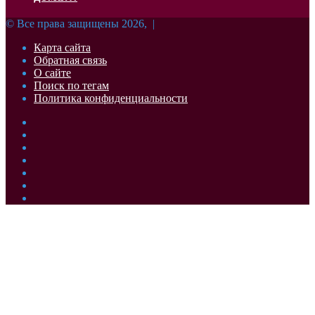
© Все права защищены 2026, |
Карта сайта
Обратная связь
О сайте
Поиск по тегам
Политика конфиденциальности
Facebook
Twitter
YouTube
vk.com
Одноклассники
Telegram
RSS
Кнопка
«Наверх»