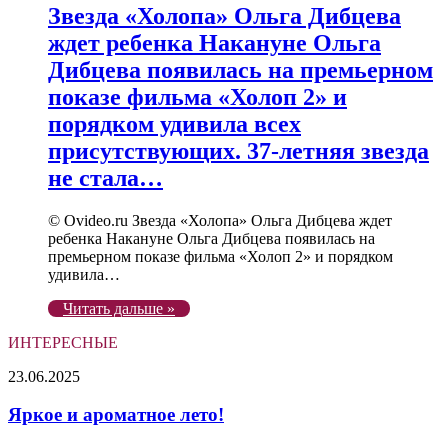
Звезда «Холопа» Ольга Дибцева
ждет ребенка Накануне Ольга
Дибцева появилась на премьерном
показе фильма «Холоп 2» и
порядком удивила всех
присутствующих. 37-летняя звезда
не стала…
© Ovideo.ru Звезда «Холопа» Ольга Дибцева ждет
ребенка Накануне Ольга Дибцева появилась на
премьерном показе фильма «Холоп 2» и порядком
удивила…
Читать дальше »
ИНТЕРЕСНЫЕ
Яркое
23.06.2025
и
ароматное
Яркое и ароматное лето!
лето!