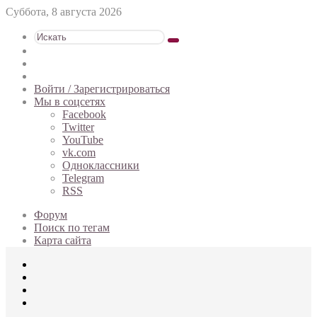
Суббота, 8 августа 2026
Искать
Switch
skin
Sidebar
Случайная
статья
Войти / Зарегистрироваться
Мы в соцсетях
Facebook
Twitter
YouTube
vk.com
Одноклассники
Telegram
RSS
Форум
Поиск по тегам
Карта сайта
Меню
Искать
Switch
skin
Войти