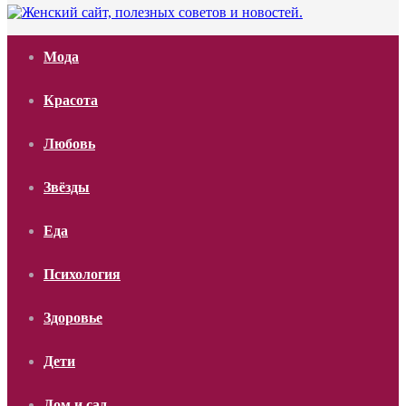
Мода
Красота
Любовь
Звёзды
Еда
Психология
Здоровье
Дети
Дом и сад