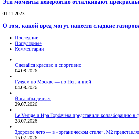
невероятно
Эти моменты невероятно отталкивают прекрасны
температуру
отталкивают
в
прекрасный
помещении,
О
01.11.2023
пол.
но
том,
и
какой
О том, какой вред могут нанести сладкие газиро
учесть
вред
фактор
могут
Последние
компактности.
нанести
Популярные
сладкие
Комментарии
газированные
напитки,
рассказала
Одевайся красиво и спортивно
Инна
04.08.2026
Мисникова.
Гуляем по Москве — по Неглинной
04.08.2026
Йога объединяет
29.07.2026
Le Vertige и Ира Горбачёва представили коллаборацию в 
28.07.2026
Здоровое лето — в «органическом стиле». М2 представляе
15.07.2026