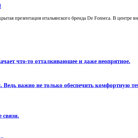
м
закрытая презентация итальянского бренда De Fonseca. В центр
начает что-то отталкивающее и даже неопрятное.
. Ведь важно не только обеспечить комфортную те
 связи.