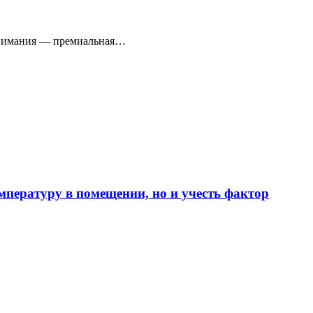
е внимания — премиальная…
мпературу в помещении, но и учесть фактор