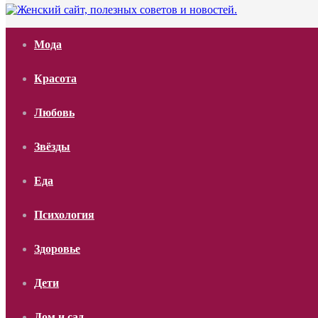
Мода
Красота
Любовь
Звёзды
Еда
Психология
Здоровье
Дети
Дом и сад