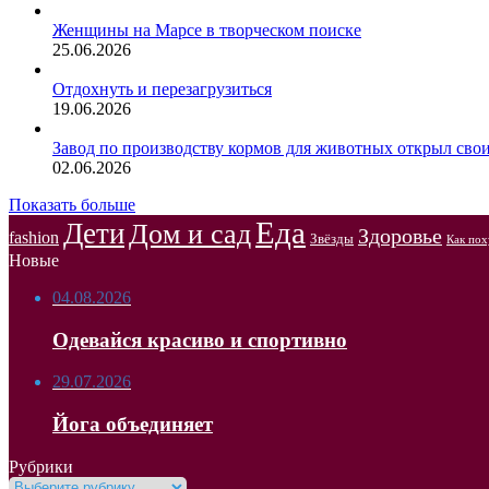
Женщины на Марсе в творческом поиске
25.06.2026
Отдохнуть и перезагрузиться
19.06.2026
Завод по производству кормов для животных открыл сво
02.06.2026
Показать больше
Еда
Дети
Дом и сад
Здоровье
fashion
Звёзды
Как пох
Новые
04.08.2026
Одевайся красиво и спортивно
29.07.2026
Йога объединяет
Рубрики
Рубрики