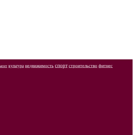
спорт
недвижимость
строительство
фитнес
культура
мент