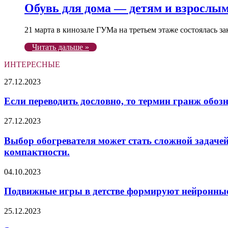
Обувь для дома — детям и взрослы
21 марта в кинозале ГУМа на третьем этаже состоялась 
Читать дальше »
ИНТЕРЕСНЫЕ
Если
27.12.2023
переводить
дословно,
Если переводить дословно, то термин гранж обоз
то
термин
Выбор
27.12.2023
гранж
обогревателя
обозначает
может
Выбор обогревателя может стать сложной задачей
что-
стать
компактности.
то
сложной
отталкивающее
задачей.
Подвижные
04.10.2023
и
Ведь
игры
даже
важно
в
Подвижные игры в детстве формируют нейронные
неопрятное.
не
детстве
только
формируют
Эти
25.12.2023
обеспечить
нейронные
моменты
комфортную
связи.