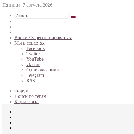
Пятница, 7 августа 2026
Искать
Switch
skin
Sidebar
Случайная
статья
Войти / Зарегистрироваться
Мы в соцсетях
Facebook
Twitter
YouTube
vk.com
Одноклассники
Telegram
RSS
Форум
Поиск по тегам
Карта сайта
Меню
Искать
Switch
skin
Войти