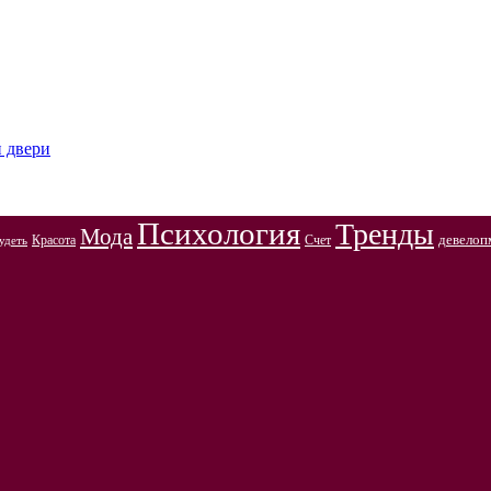
и двери
Психология
Тренды
Мода
Красота
Счет
девелоп
удеть