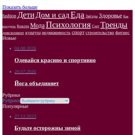
Показать больше
Еда
Дети
Дом и сад
Здоровье
fashion
Звёзды
Как
Психология
Тренды
Мода
Красота
Счет
похудеть
спорт
недвижимость
строительство
фитнес
культура
девелопмент
Новые
04.08.2026
Одевайся красиво и спортивно
29.07.2026
Йога объединяет
Рубрики
Рубрики
Популярные
27.12.2023
Будьте осторожны зимой