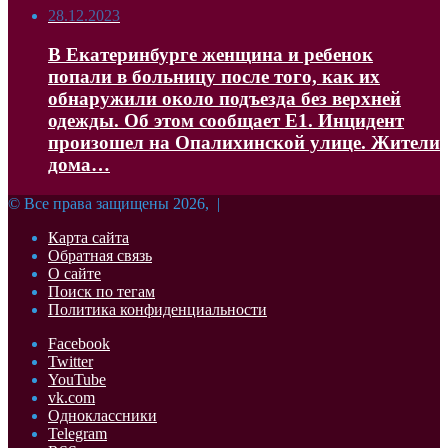
28.12.2023
В Екатеринбурге женщина и ребенок
попали в больницу после того, как их
обнаружили около подъезда без верхней
одежды. Об этом сообщает Е1. Инцидент
произошел на Опалихинской улице. Жители
дома…
© Все права защищены 2026, |
Карта сайта
Обратная связь
О сайте
Поиск по тегам
Политика конфиденциальности
Facebook
Twitter
YouTube
vk.com
Одноклассники
Telegram