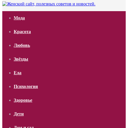
Мода
Красота
Любовь
Звёзды
Еда
Психология
Здоровье
Дети
Дом и сад