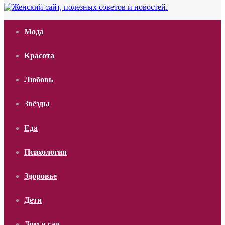
Мода
Красота
Любовь
Звёзды
Еда
Психология
Здоровье
Дети
Дом и сад