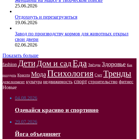
Женщины на Марсе в творческом поиске
25.06.2026
Отдохнуть и перезагрузиться
19.06.2026
Завод по производству кормов для животных открыл
свои двери
02.06.2026
Показать больше
Еда
Дети
Дом и сад
Здоровье
fashion
Звёзды
Как
Психология
Тренды
Мода
Красота
Счет
похудеть
спорт
недвижимость
строительство
фитнес
культура
девелопмент
Новые
04.08.2026
Одевайся красиво и спортивно
29.07.2026
Йога объединяет