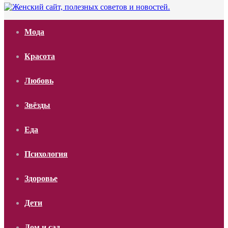
Мода
Красота
Любовь
Звёзды
Еда
Психология
Здоровье
Дети
Дом и сад