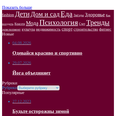
Показать больше
Еда
Дети
Дом и сад
Здоровье
fashion
Звёзды
Как
Психология
Тренды
Мода
Красота
Счет
похудеть
спорт
недвижимость
строительство
фитнес
культура
девелопмент
Новые
04.08.2026
Одевайся красиво и спортивно
29.07.2026
Йога объединяет
Рубрики
Рубрики
Популярные
27.12.2023
Будьте осторожны зимой