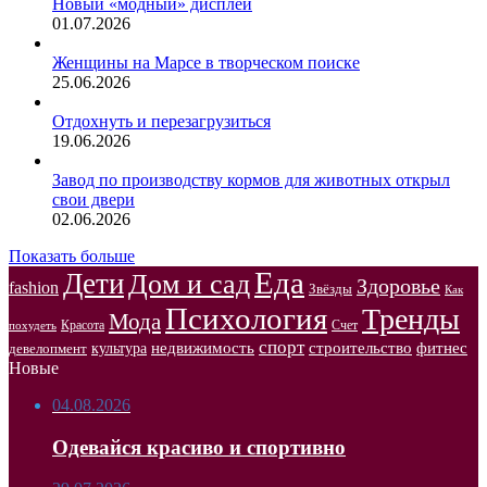
Новый «модный» дисплей
01.07.2026
Женщины на Марсе в творческом поиске
25.06.2026
Отдохнуть и перезагрузиться
19.06.2026
Завод по производству кормов для животных открыл
свои двери
02.06.2026
Показать больше
Еда
Дети
Дом и сад
Здоровье
fashion
Звёзды
Как
Психология
Тренды
Мода
Красота
Счет
похудеть
спорт
недвижимость
строительство
фитнес
культура
девелопмент
Новые
04.08.2026
Одевайся красиво и спортивно