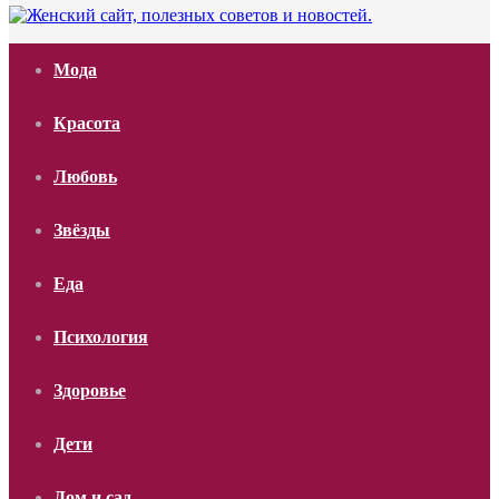
Мода
Красота
Любовь
Звёзды
Еда
Психология
Здоровье
Дети
Дом и сад