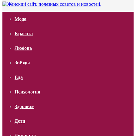
Мода
Красота
Любовь
Звёзды
Еда
Психология
Здоровье
Дети
Дом и сад