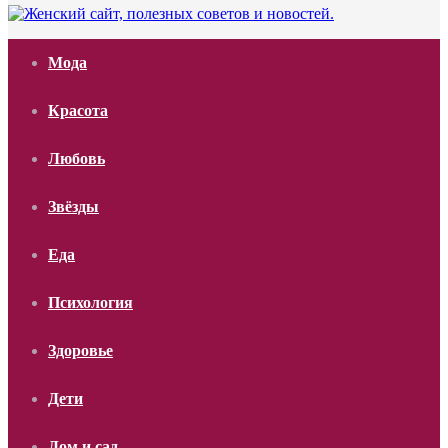
Мода
Красота
Любовь
Звёзды
Еда
Психология
Здоровье
Дети
Дом и сад