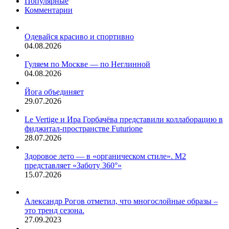
Популярные
наших
себя
Комментарии
домах.
линию
поведения
с
Одевайся красиво и спортивно
детьми.После…
04.08.2026
Гуляем по Москве — по Неглинной
04.08.2026
Йога объединяет
29.07.2026
Le Vertige и Ира Горбачёва представили коллаборацию в
фиджитал-пространстве Futurione
28.07.2026
Здоровое лето — в «органическом стиле». М2
представляет «Заботу 360°»
15.07.2026
Александр Рогов отметил, что многослойные образы –
это тренд сезона.
27.09.2023