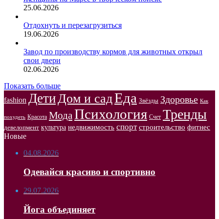
25.06.2026
Отдохнуть и перезагрузиться
19.06.2026
Завод по производству кормов для животных открыл
свои двери
02.06.2026
Показать больше
Еда
Дети
Дом и сад
Здоровье
fashion
Звёзды
Как
Психология
Тренды
Мода
Красота
Счет
похудеть
спорт
недвижимость
строительство
фитнес
культура
девелопмент
Новые
04.08.2026
Одевайся красиво и спортивно
29.07.2026
Йога объединяет