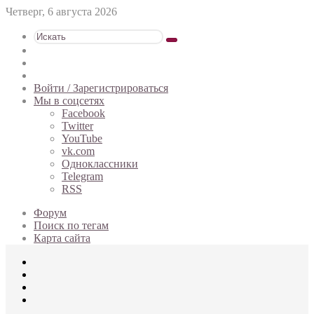
Четверг, 6 августа 2026
Искать
Switch
skin
Sidebar
Случайная
статья
Войти / Зарегистрироваться
Мы в соцсетях
Facebook
Twitter
YouTube
vk.com
Одноклассники
Telegram
RSS
Форум
Поиск по тегам
Карта сайта
Меню
Искать
Switch
skin
Войти