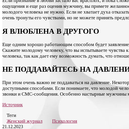
Если признание в любви застало вас врасплох, и пока слож
ощущения и еще раз оценив мужчину, вы примете желанное 
молодого человека не нужно. Если не хватает духа отказа
очень тронуты его чувствами, но не можете принять предло
Я ВЛЮБЛЕНА В ДРУГОГО
Еще одним хорошо работающим способом будет заявление о 
Скажите молодому человеку, что вы испытываете чувства 
человека, так как дает ему возможность думать, что отнош
НЕ ПОДДАВАЙТЕСЬ НА ДАВЛЕН
При этом очень важно не поддаваться на давление. Некото
доступными способами. Если понимаете, что молодой челове
звонки и СМС-сообщения. Особенно настырные мужчины мог
Источник
Теги
Женский журнал
Психология
21.12.2023