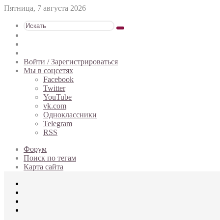
Пятница, 7 августа 2026
Искать
Switch
skin
Sidebar
Случайная
статья
Войти / Зарегистрироваться
Мы в соцсетях
Facebook
Twitter
YouTube
vk.com
Одноклассники
Telegram
RSS
Форум
Поиск по тегам
Карта сайта
Меню
Искать
Switch
skin
Войти