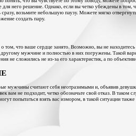
но понять, что вы чувствуете по этому поводу, можете попр
для него решение. Однако, если вы четко убеждены в том, ч
ть сразу, возьмите небольшую паузу. Можете мягко отвергн
жение создать пару.
том, что ваше сердце занято. Возможно, вы не находитесь 
к другому мужчине и полностью в них погружены. Такой вар
ения не сложились не из-за его характеристик, а по объекти
ИЕ
рые мужчины считают себя неотразимыми и, объявив девушке
к вам не подходит, четко обозначьте свой отказ. В таком с
ут попытаться взять вас измором, в такой ситуации также 