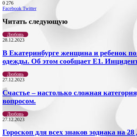
0
276
LinkedIn
Tumblr
Reddit
Вконтакте
Одноклассники
Skype
Messenger
Messenger
WhatsApp
Telegram
Viber
Line
Поделиться
Печатать
Facebook
Twitter
через
электронную
Читать следующую
почту
Любовь
28.12.2023
В Екатеринбурге женщина и ребенок поп
одежды. Об этом сообщает Е1. Инциде
Любовь
27.12.2023
Счастье – настолько сложная категория,
вопросом.
Любовь
27.12.2023
Гороскоп для всех знаков зодиака на 2