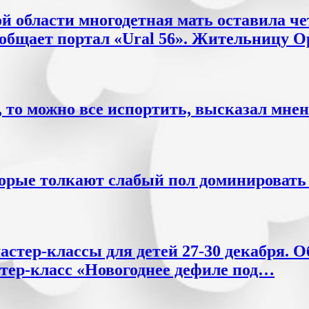
й области многодетная мать оставила че
сообщает портал «Ural 56». Жительницу
 то можно все испортить, высказал мнен
орые толкают слабый пол доминировать 
астер-классы для детей 27-30 декабря. О
стер-класс «Новогоднее дефиле под…