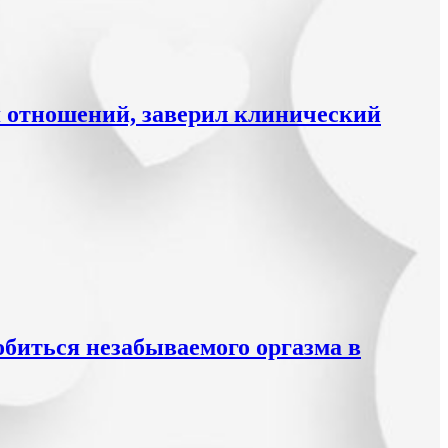
я отношений, заверил клинический
обиться незабываемого оргазма в