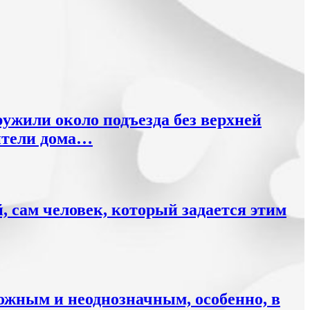
ружили около подъезда без верхней
ители дома…
, сам человек, который задается этим
ложным и неоднозначным, особенно, в