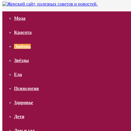
Мода
Красота
Любовь
Звёзды
Еда
Психология
Здоровье
Дети
Дом и сад