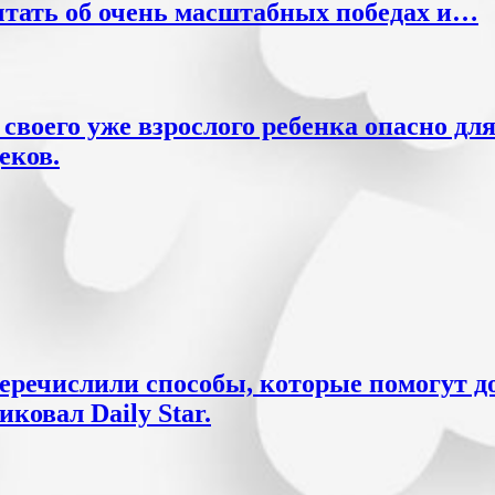
чтать об очень масштабных победах и…
своего уже взрослого ребенка опасно дл
еков.
еречислили способы, которые помогут д
ковал Daily Star.