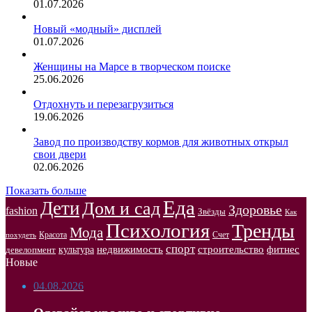
01.07.2026
Новый «модный» дисплей
01.07.2026
Женщины на Марсе в творческом поиске
25.06.2026
Отдохнуть и перезагрузиться
19.06.2026
Завод по производству кормов для животных открыл
свои двери
02.06.2026
Показать больше
Еда
Дети
Дом и сад
Здоровье
fashion
Звёзды
Как
Психология
Тренды
Мода
Красота
Счет
похудеть
спорт
недвижимость
строительство
фитнес
культура
девелопмент
Новые
04.08.2026