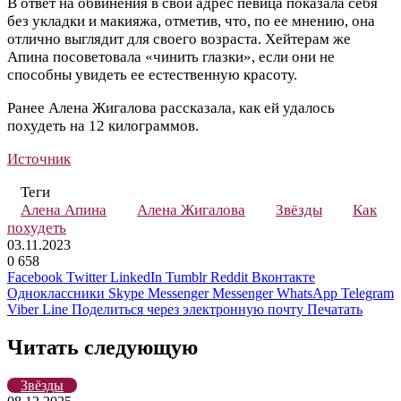
В ответ на обвинения в свой адрес певица показала себя
без укладки и макияжа, отметив, что, по ее мнению, она
отлично выглядит для своего возраста. Хейтерам же
Апина посоветовала «чинить глазки», если они не
способны увидеть ее естественную красоту.
Ранее Алена Жигалова рассказала, как ей удалось
похудеть на 12 килограммов.
Источник
Теги
Алена Апина
Алена Жигалова
Звёзды
Как
похудеть
03.11.2023
0
658
Facebook
Twitter
LinkedIn
Tumblr
Reddit
Вконтакте
Одноклассники
Skype
Messenger
Messenger
WhatsApp
Telegram
Viber
Line
Поделиться через электронную почту
Печатать
Читать следующую
Звёзды