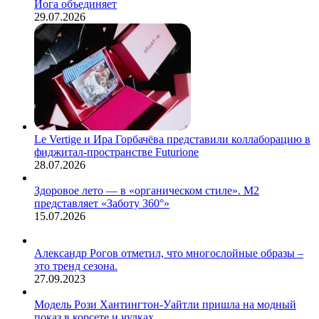
Йога объединяет
29.07.2026
Le Vertige и Ира Горбачёва представили коллаборацию в
фиджитал-пространстве Futurione
28.07.2026
Здоровое лето — в «органическом стиле». М2
представляет «Заботу 360°»
15.07.2026
Александр Рогов отметил, что многослойные образы –
это тренд сезона.
27.09.2023
Модель Рози Хантингтон-Уайтли пришла на модный
показ в корсете и чулках.