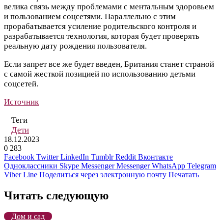
велика связь между проблемами с ментальным здоровьем
и пользованием соцсетями. Параллельно с этим
прорабатывается усиление родительского контроля и
разрабатывается технология, которая будет проверять
реальную дату рождения пользователя.
Если запрет все же будет введен, Британия станет страной
с самой жесткой позицией по использованию детьми
соцсетей.
Источник
Теги
Дети
18.12.2023
0
283
Facebook
Twitter
LinkedIn
Tumblr
Reddit
Вконтакте
Одноклассники
Skype
Messenger
Messenger
WhatsApp
Telegram
Viber
Line
Поделиться через электронную почту
Печатать
Читать следующую
Дом и сад