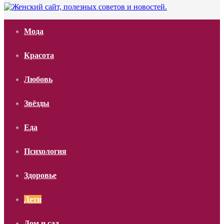
Мода
Красота
Любовь
Звёзды
Еда
Психология
Здоровье
Дети
Дом и сад