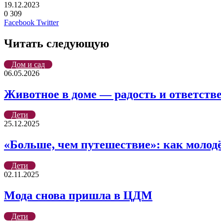
19.12.2023
0
309
LinkedIn
Tumblr
Reddit
Вконтакте
Одноклассники
Skype
Messenger
Messenger
WhatsApp
Telegram
Viber
Line
Поделиться
Печатать
Facebook
Twitter
через
электронную
Читать следующую
почту
Дом и сад
06.05.2026
Животное в доме — радость и ответств
Дети
25.12.2025
«Больше, чем путешествие»: как молодё
Дети
02.11.2025
Мода снова пришла в ЦДМ
Дети