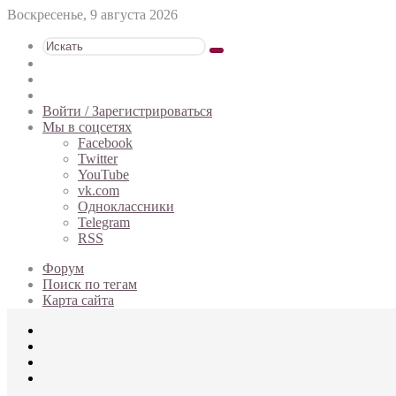
Воскресенье, 9 августа 2026
Искать
Switch
skin
Sidebar
Случайная
статья
Войти / Зарегистрироваться
Мы в соцсетях
Facebook
Twitter
YouTube
vk.com
Одноклассники
Telegram
RSS
Форум
Поиск по тегам
Карта сайта
Меню
Искать
Switch
skin
Войти