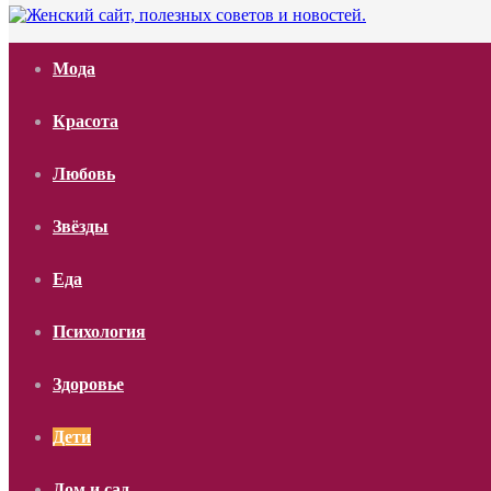
Мода
Красота
Любовь
Звёзды
Еда
Психология
Здоровье
Дети
Дом и сад