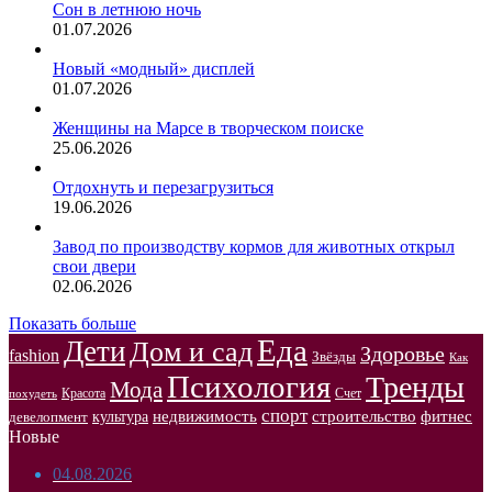
Сон в летнюю ночь
01.07.2026
Новый «модный» дисплей
01.07.2026
Женщины на Марсе в творческом поиске
25.06.2026
Отдохнуть и перезагрузиться
19.06.2026
Завод по производству кормов для животных открыл
свои двери
02.06.2026
Показать больше
Еда
Дети
Дом и сад
Здоровье
fashion
Звёзды
Как
Психология
Тренды
Мода
Красота
Счет
похудеть
спорт
недвижимость
строительство
фитнес
культура
девелопмент
Новые
04.08.2026