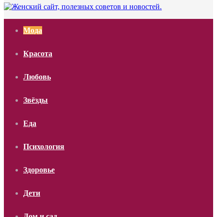
Мода
Красота
Любовь
Звёзды
Еда
Психология
Здоровье
Дети
Дом и сад