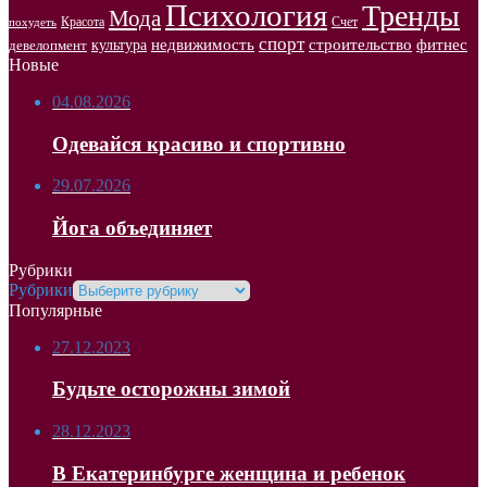
Психология
Тренды
Мода
Красота
Счет
похудеть
спорт
недвижимость
строительство
фитнес
культура
девелопмент
Новые
04.08.2026
Одевайся красиво и спортивно
29.07.2026
Йога объединяет
Рубрики
Рубрики
Популярные
27.12.2023
Будьте осторожны зимой
28.12.2023
В Екатеринбурге женщина и ребенок