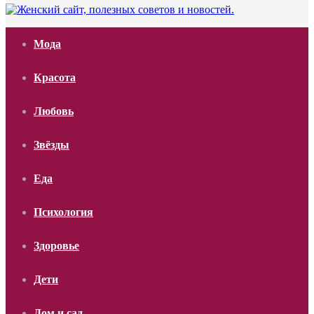
Мода
Красота
Любовь
Звёзды
Еда
Психология
Здоровье
Дети
Дом и сад