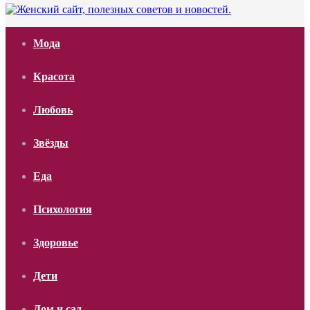
Мода
Красота
Любовь
Звёзды
Еда
Психология
Здоровье
Дети
Дом и сад