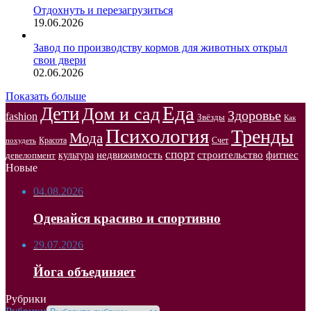
Отдохнуть и перезагрузиться
19.06.2026
Завод по производству кормов для животных открыл
свои двери
02.06.2026
Показать больше
Еда
Дети
Дом и сад
Здоровье
fashion
Звёзды
Как
Психология
Тренды
Мода
Красота
Счет
похудеть
спорт
недвижимость
строительство
фитнес
культура
девелопмент
Новые
04.08.2026
Одевайся красиво и спортивно
29.07.2026
Йога объединяет
Рубрики