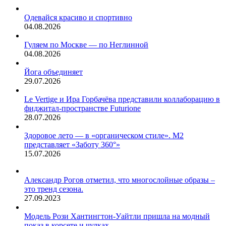
Одевайся красиво и спортивно
04.08.2026
Гуляем по Москве — по Неглинной
04.08.2026
Йога объединяет
29.07.2026
Le Vertige и Ира Горбачёва представили коллаборацию в
фиджитал-пространстве Futurione
28.07.2026
Здоровое лето — в «органическом стиле». М2
представляет «Заботу 360°»
15.07.2026
Александр Рогов отметил, что многослойные образы –
это тренд сезона.
27.09.2023
Модель Рози Хантингтон-Уайтли пришла на модный
показ в корсете и чулках.