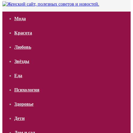
Мода
Красота
Любовь
Звёзды
Еда
Психология
Здоровье
Дети
Дом и сад