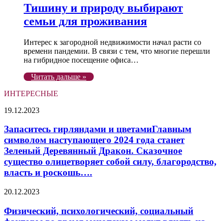
Тишину и природу выбирают
семьи для проживания
Интерес к загородной недвижимости начал расти со
времени пандемии. В связи с тем, что многие перешли
на гибридное посещение офиса…
Читать дальше »
ИНТЕРЕСНЫЕ
Запаситесь
19.12.2023
гирляндами
и цветамиГлавным
Запаситесь гирляндами и цветамиГлавным
символом
символом наступающего 2024 года станет
наступающего
Зеленый Деревянный Дракон. Сказочное
2024
существо олицетворяет собой силу, благородство,
года
власть и роскошь….
станет
Зеленый
Деревянный
Физический,
20.12.2023
Дракон.
психологический,
Сказочное
социальный
Физический, психологический, социальный
существо
факторы