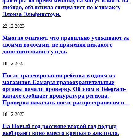
факторы во время менопаузы могут влиять на
олицетворяет
во
либидо, объяснила специалист по климаксу
собой
время
Элоиза Эльфинстоун.
силу,
менопаузы
благородство,
могут
власть
Многие
влиять
22.12.2023
и роскошь….
считают,
на
что
либидо,
Многие считают, что правильно ухаживают за
правильно
объяснила
своими волосами, не применяя никакого
ухаживают
специалист
дополнительного ухода.
за
по
своими
климаксу
После
18.12.2023
волосами,
Элоиза
травмирования
не
Эльфинстоун.
ребенка
После травмирования ребенка в одном из
применяя
в
никакого
магазинов Самары правоохранительные
одном
дополнительного
органы начали проверку. Об этом в Telegram-
из
ухода.
канале сообщает прокуратура региона.
магазинов
Проверка началась после распространения в…
Самары
правоохранительные
органы
На
18.12.2023
начали
Новый
проверку.
год
На Новый год россияне второй год подряд
Об
россияне
выбирают вино вместо крепкого алкоголя.
этом
второй