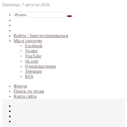
Пятница, 7 августа 2026
Искать
Switch
skin
Sidebar
Случайная
статья
Войти / Зарегистрироваться
Мы в соцсетях
Facebook
Twitter
YouTube
vk.com
Одноклассники
Telegram
RSS
Форум
Поиск по тегам
Карта сайта
Меню
Искать
Switch
skin
Войти