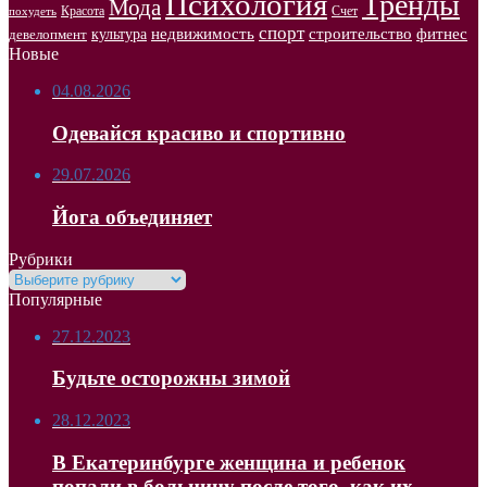
Психология
Тренды
Мода
Красота
Счет
похудеть
спорт
недвижимость
строительство
фитнес
культура
девелопмент
Новые
04.08.2026
Одевайся красиво и спортивно
29.07.2026
Йога объединяет
Рубрики
Рубрики
Популярные
27.12.2023
Будьте осторожны зимой
28.12.2023
В Екатеринбурге женщина и ребенок
попали в больницу после того, как их