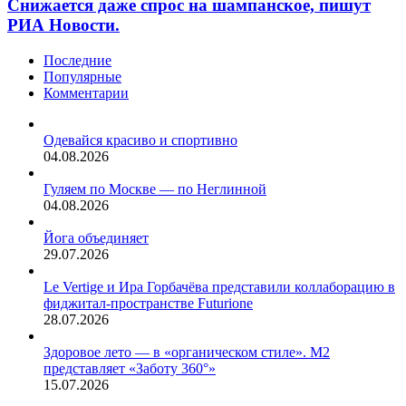
Снижается даже спрос на шампанское, пишут
в
год
РИА Новости.
Telegram-
подряд
канале
выбирают
сообщает
вино
Последние
прокуратура
вместо
Популярные
региона.
крепкого
Комментарии
Проверка
алкоголя.
началась
Снижается
после
Одевайся красиво и спортивно
даже
распространения
04.08.2026
спрос
в…
на
Гуляем по Москве — по Неглинной
шампанское,
04.08.2026
пишут
РИА
Йога объединяет
Новости.
29.07.2026
Le Vertige и Ира Горбачёва представили коллаборацию в
фиджитал-пространстве Futurione
28.07.2026
Здоровое лето — в «органическом стиле». М2
представляет «Заботу 360°»
15.07.2026