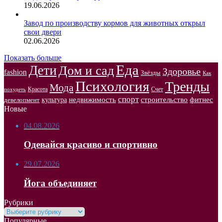
19.06.2026
Завод по производству кормов для животных открыл
свои двери
02.06.2026
Показать больше
Еда
Дети
Дом и сад
Здоровье
fashion
Звёзды
Как
Психология
Тренды
Мода
Красота
Счет
похудеть
спорт
недвижимость
строительство
фитнес
культура
девелопмент
Новые
04.08.2026
Одевайся красиво и спортивно
29.07.2026
Йога объединяет
Рубрики
Рубрики
Популярные