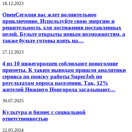
ОвенСегодня
18.12.2023
вас
ждет
ОвенСегодня вас ждет волнительное
волнительное
приключение. Используйте свою энергию и
приключение.
решительность для достижения поставленных
Используйте
целей. Будьте открыты новым возможностям, а
свою
также будьте готовы взять на…
энергию
и
решительность
4
27.12.2023
для
из
достижения
10
4 из 10 нижегородцев соблюдают новогодние
поставленных
нижегородцев
приметы. К таким выводам пришли аналитики
целей.
соблюдают
сервиса по поиску работы SuperJob по
Будьте
новогодние
результатам опроса населения. Так, 12%
открыты
приметы.
новым
жителей Нижнего Новгорода загадывают…
К
возможностям,
таким
а
выводам
Культура
30.07.2025
также
пришли
и
будьте
аналитики
бизнес
Культура и бизнес с социальной
готовы
сервиса
с
ответственностью
взять
по
социальной
на…
поиску
ответственностью
Что
22.05.2024
работы