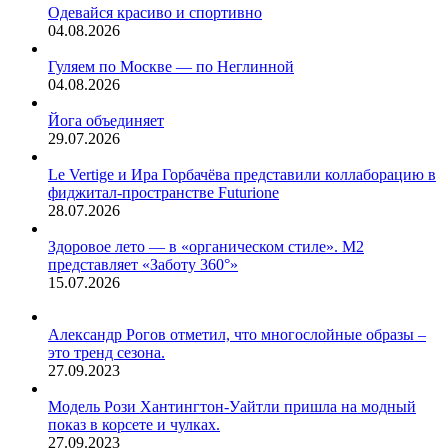
Одевайся красиво и спортивно
Сотрудники
04.08.2026
магазина
рассказали,
Гуляем по Москве — по Неглинной
что…
04.08.2026
Йога объединяет
29.07.2026
Le Vertige и Ира Горбачёва представили коллаборацию в
фиджитал-пространстве Futurione
28.07.2026
Здоровое лето — в «органическом стиле». М2
представляет «Заботу 360°»
15.07.2026
Александр Рогов отметил, что многослойные образы –
это тренд сезона.
27.09.2023
Модель Рози Хантингтон-Уайтли пришла на модный
показ в корсете и чулках.
27.09.2023