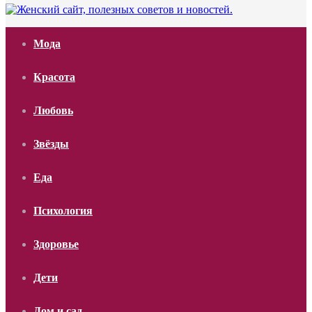
Мода
Красота
Любовь
Звёзды
Еда
Психология
Здоровье
Дети
Дом и сад