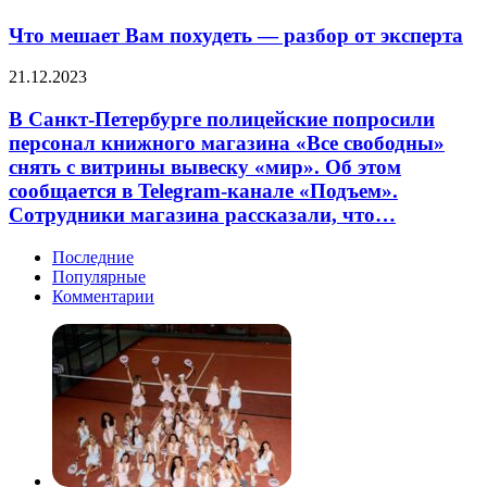
мешает
SuperJob
Вам
Что мешает Вам похудеть — разбор от эксперта
по
похудеть
результатам
—
опроса
В
21.12.2023
разбор
населения.
Санкт-
от
Так,
Петербурге
В Санкт-Петербурге полицейские попросили
эксперта
12%
полицейские
персонал книжного магазина «Все свободны»
жителей
попросили
снять с витрины вывеску «мир». Об этом
Нижнего
персонал
сообщается в Telegram-канале «Подъем».
Новгорода
книжного
загадывают…
Сотрудники магазина рассказали, что…
магазина
«Все
свободны»
Последние
снять
Популярные
с
Комментарии
витрины
вывеску
«мир».
Об
этом
сообщается
в
Telegram-
канале
«Подъем».