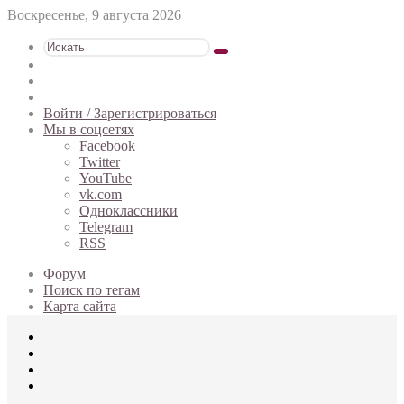
Воскресенье, 9 августа 2026
Искать
Switch
skin
Sidebar
Случайная
статья
Войти / Зарегистрироваться
Мы в соцсетях
Facebook
Twitter
YouTube
vk.com
Одноклассники
Telegram
RSS
Форум
Поиск по тегам
Карта сайта
Меню
Искать
Switch
skin
Войти