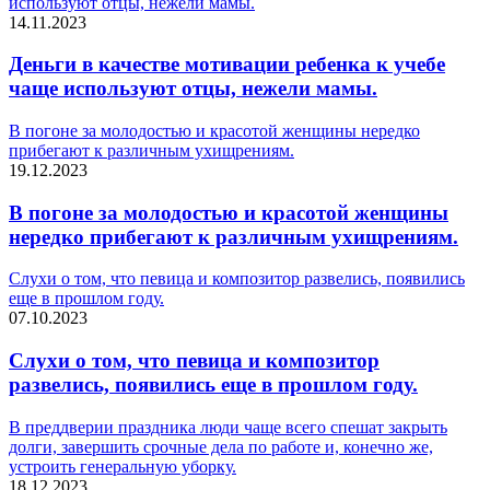
используют отцы, нежели мамы.
14.11.2023
Деньги в качестве мотивации ребенка к учебе
чаще используют отцы, нежели мамы.
В погоне за молодостью и красотой женщины нередко
прибегают к различным ухищрениям.
19.12.2023
В погоне за молодостью и красотой женщины
нередко прибегают к различным ухищрениям.
Слухи о том, что певица и композитор развелись, появились
еще в прошлом году.
07.10.2023
Слухи о том, что певица и композитор
развелись, появились еще в прошлом году.
В преддверии праздника люди чаще всего спешат закрыть
долги, завершить срочные дела по работе и, конечно же,
устроить генеральную уборку.
18.12.2023