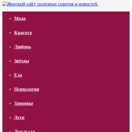
Мода
Красота
Любовь
Звёзды
Еда
Психология
Здоровье
Дети
Дом и сад