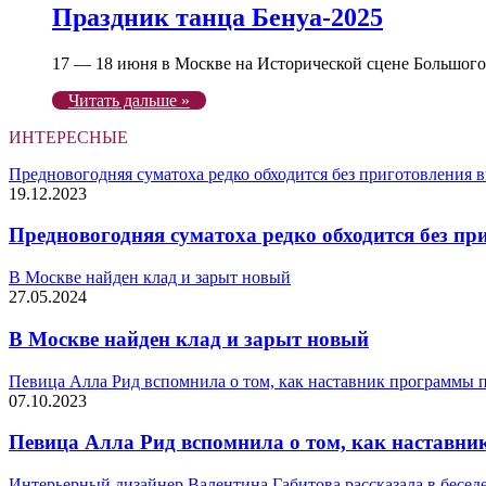
Праздник танца Бенуа-2025
17 — 18 июня в Москве на Исторической сцене Большог
Читать дальше »
ИНТЕРЕСНЫЕ
Предновогодняя суматоха редко обходится без приготовления 
19.12.2023
Предновогодняя суматоха редко обходится без пр
В Москве найден клад и зарыт новый
27.05.2024
В Москве найден клад и зарыт новый
Певица Алла Рид вспомнила о том, как наставник программы по
07.10.2023
Певица Алла Рид вспомнила о том, как наставник
Интерьерный дизайнер Валентина Габитова рассказала в беседе 