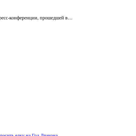
 пресс-конференции, прошедшей в…
расить елку на Год Дракона.