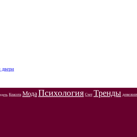
и двери
Психология
Тренды
Мода
Красота
Счет
девелоп
удеть