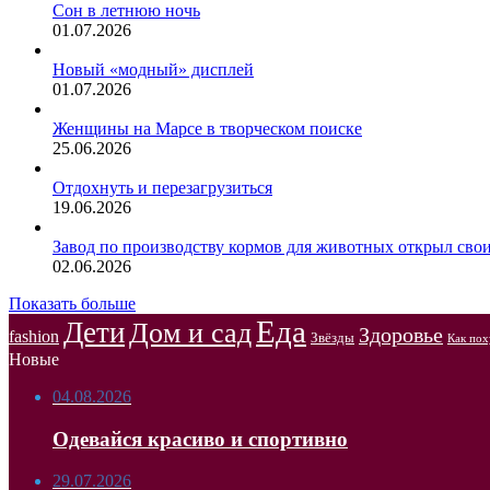
Сон в летнюю ночь
01.07.2026
Новый «модный» дисплей
01.07.2026
Женщины на Марсе в творческом поиске
25.06.2026
Отдохнуть и перезагрузиться
19.06.2026
Завод по производству кормов для животных открыл сво
02.06.2026
Показать больше
Еда
Дети
Дом и сад
Здоровье
fashion
Звёзды
Как пох
Новые
04.08.2026
Одевайся красиво и спортивно
29.07.2026