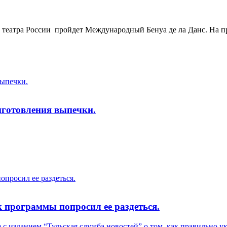
о театра России пройдет Международный Бенуа де ла Данс. На
выпечки.
иготовления выпечки.
просил ее раздеться.
 программы попросил ее раздеться.
с изданием “Тульская служба новостей” о том, как правильно ук