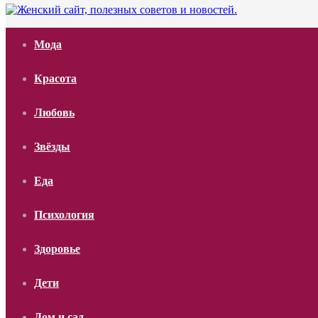
Мода
Красота
Любовь
Звёзды
Еда
Психология
Здоровье
Дети
Дом и сад