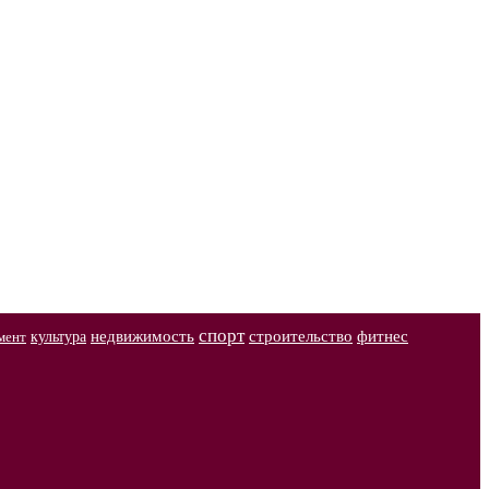
спорт
недвижимость
строительство
фитнес
культура
мент