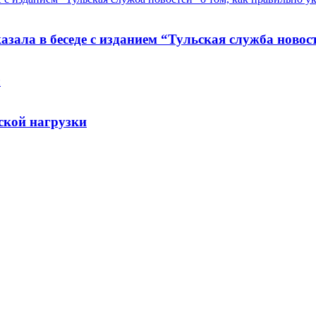
зала в беседе с изданием “Тульская служба новост
и
ской нагрузки