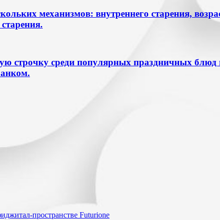
скольких механизмов: внутреннего старения, возр
 старения.
ю строчку среди популярных праздничных блюд на
банком.
фиджитал-пространстве Futurione