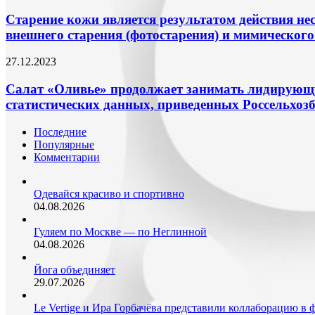
кожи
рацион
на
является
Старение кожи является результатом действия не
людям,
полгода.
результатом
внешнего старения (фотостарения) и мимического
у
Об
действия
которых
этом
нескольких
низкий
Салат
27.12.2023
сообщает
механизмов:
уровень
«Оливье»
портал
внутреннего
гемоглобина.
продолжает
Салат «Оливье» продолжает занимать лидирующу
«Ural
старения,
Об
занимать
56».
статистических данных, приведенных Россельхоз
возрастного
этом
лидирующую
Жительницу
старения
Pravda.Ru
строчку
Оренбургской…
и
Последние
рассказала
среди
менопаузальных
Популярные
эксперт
популярных
изменений,
Комментарии
портала
праздничных
внешнего
телемедицинских
блюд
старения
консультаций
на
Одевайся красиво и спортивно
(фотостарения)
Arimed
блюдом
04.08.2026
и
Екатерина…
Новый
мимического
год.
Гуляем по Москве — по Неглинной
старения.
Об
04.08.2026
этом
стало
Йога объединяет
известно
29.07.2026
из
статистических
Le Vertige и Ира Горбачёва представили коллаборацию в 
данных,