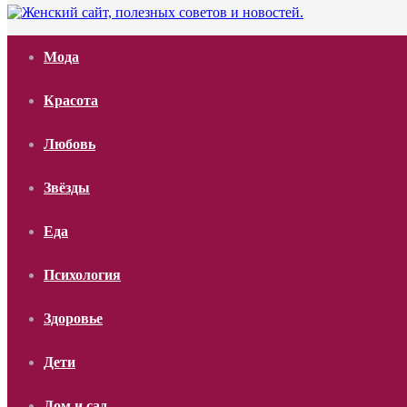
Мода
Красота
Любовь
Звёзды
Еда
Психология
Здоровье
Дети
Дом и сад