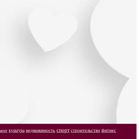
спорт
недвижимость
строительство
фитнес
культура
мент