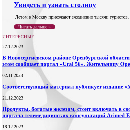
Увидеть и узнать столицу
Летом в Москву приезжают ежедневно тысячи туристов. И
Читать дальше »
ИНТЕРЕСНЫЕ
В
27.12.2023
Новосергиевском
районе
В Новосергиевском районе Оренбургской области 
Оренбургской
этом сообщает портал «Ural 56». Жительницу О
области
многодетная
Соответствующий
02.11.2023
мать
материал
оставила
публикует
Соответствующий материал публикует издание «
четырехлетнюю
издание
дочь
«Metro
Продукты,
21.12.2023
в
Москва».
богатые
гостях
железом,
Продукты, богатые железом, стоит включать в св
у
стоит
своих
портала телемедицинских консультаций Arimed 
включать
друзей
в
и
Старение
18.12.2023
свой
пропала