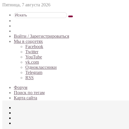
Пятница, 7 августа 2026
Искать
Switch
skin
Sidebar
Случайная
статья
Войти / Зарегистрироваться
Мы в соцсетях
Facebook
Twitter
YouTube
vk.com
Одноклассники
Telegram
RSS
Форум
Поиск по тегам
Карта сайта
Меню
Искать
Switch
skin
Войти