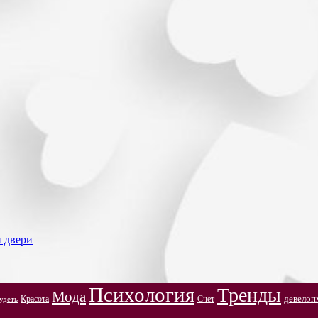
и двери
Психология
Тренды
Мода
Красота
Счет
девелоп
удеть