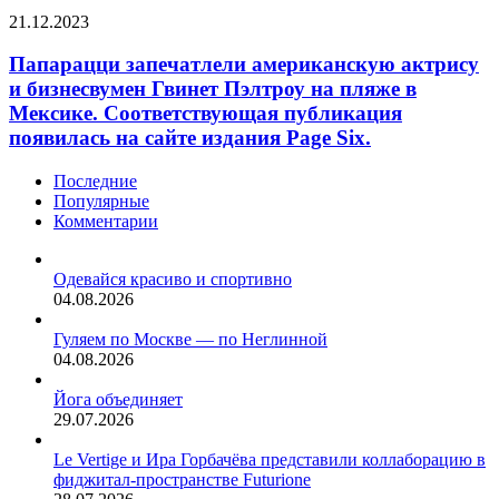
его
за
Папарацци
21.12.2023
наказаниями
вклад
запечатлели
за
в
американскую
Папарацци запечатлели американскую актрису
приготовление
формирование
актрису
салата
и бизнесвумен Гвинет Пэлтроу на пляже в
стиля
и
«оливье»
Мексике. Соответствующая публикация
бизнесвумен
и
появилась на сайте издания Page Six.
Гвинет
употребление
Пэлтроу
«русской
на
Последние
водки».В…
пляже
Популярные
в
Комментарии
Мексике.
Соответствующая
Одевайся красиво и спортивно
публикация
04.08.2026
появилась
на
Гуляем по Москве — по Неглинной
сайте
04.08.2026
издания
Page
Йога объединяет
Six.
29.07.2026
Le Vertige и Ира Горбачёва представили коллаборацию в
фиджитал-пространстве Futurione