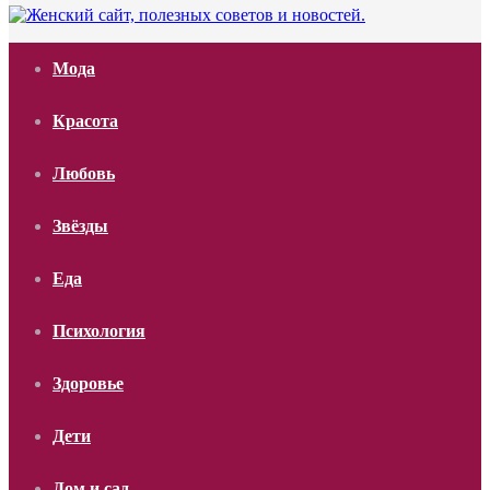
Мода
Красота
Любовь
Звёзды
Еда
Психология
Здоровье
Дети
Дом и сад