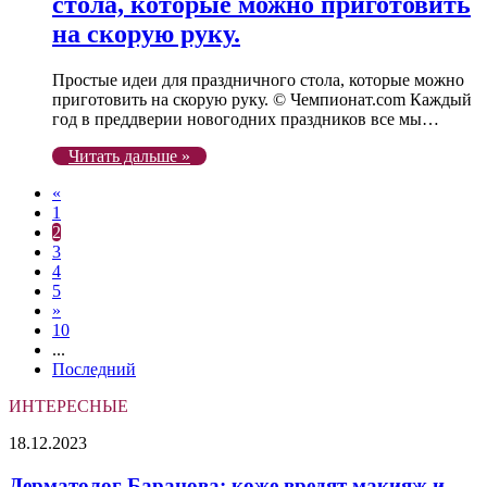
стола, которые можно приготовить
на скорую руку.
Простые идеи для праздничного стола, которые можно
приготовить на скорую руку. © Чемпионат.com Каждый
год в преддверии новогодних праздников все мы…
Читать дальше »
«
1
2
3
4
5
»
10
...
Последний
ИНТЕРЕСНЫЕ
Дерматолог
18.12.2023
Баранова:
коже
Дерматолог Баранова: коже вредят макияж и