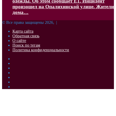
одежды. Об этом сообщает Е1. Инцидент
произошел на Опалихинской улице. Жители
дома…
© Все права защищены 2026, |
Карта сайта
Обратная связь
О сайте
Поиск по тегам
Политика конфиденциальности
Facebook
Twitter
YouTube
vk.com
Одноклассники
Telegram
RSS
Кнопка
«Наверх»