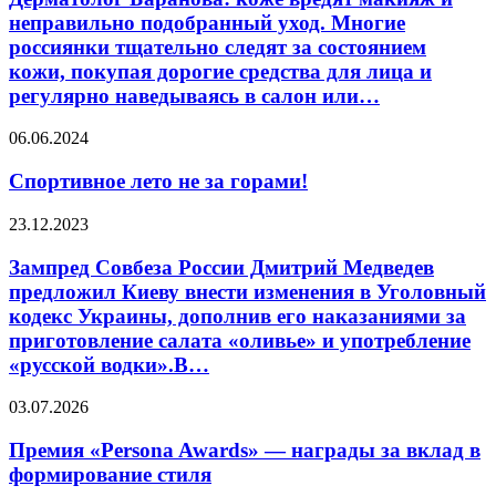
вредят
неправильно подобранный уход. Многие
макияж
россиянки тщательно следят за состоянием
и
кожи, покупая дорогие средства для лица и
неправильно
регулярно наведываясь в салон или…
подобранный
уход.
Многие
Спортивное
06.06.2024
россиянки
лето
тщательно
не
Спортивное лето не за горами!
следят
за
за
горами!
Зампред
23.12.2023
состоянием
Совбеза
кожи,
России
Зампред Совбеза России Дмитрий Медведев
покупая
Дмитрий
предложил Киеву внести изменения в Уголовный
дорогие
Медведев
средства
кодекс Украины, дополнив его наказаниями за
предложил
для
приготовление салата «оливье» и употребление
Киеву
лица
«русской водки».В…
внести
и
изменения
регулярно
в
Премия
03.07.2026
наведываясь
Уголовный
«Persona
в
кодекс
Awards»
Премия «Persona Awards» — награды за вклад в
салон
Украины,
—
или…
формирование стиля
дополнив
награды