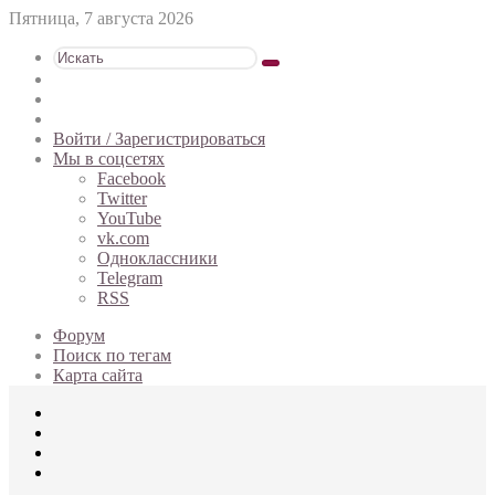
Пятница, 7 августа 2026
Искать
Switch
skin
Sidebar
Случайная
статья
Войти / Зарегистрироваться
Мы в соцсетях
Facebook
Twitter
YouTube
vk.com
Одноклассники
Telegram
RSS
Форум
Поиск по тегам
Карта сайта
Меню
Искать
Switch
skin
Войти