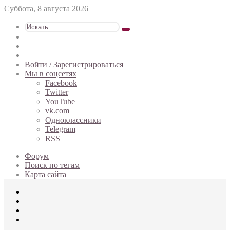
Суббота, 8 августа 2026
Искать
Switch
skin
Sidebar
Случайная
статья
Войти / Зарегистрироваться
Мы в соцсетях
Facebook
Twitter
YouTube
vk.com
Одноклассники
Telegram
RSS
Форум
Поиск по тегам
Карта сайта
Меню
Искать
Switch
skin
Войти