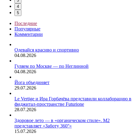
3
4
5
Последние
Популярные
Комментарии
Одевайся красиво и спортивно
04.08.2026
Гуляем по Москве — по Неглинной
04.08.2026
Йога объединяет
29.07.2026
Le Vertige и Ира Горбачёва представили коллаборацию в
фиджитал-пространстве Futurione
28.07.2026
Здоровое лето — в «органическом стиле». М2
представляет «Заботу 360°»
15.07.2026