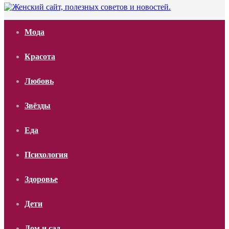
Мода
Красота
Любовь
Звёзды
Еда
Психология
Здоровье
Дети
Дом и сад