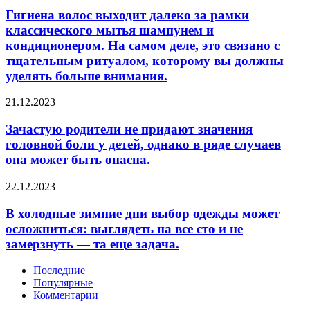
мягкая
выходит
Гигиена волос выходит далеко за рамки
музыка
далеко
классического мытья шампунем и
делают
за
обстановку
кондиционером. На самом деле, это связано с
рамки
романтичной.
тщательным ритуалом, которому вы должны
классического
уделять больше внимания.
мытья
шампунем
и
Зачастую
21.12.2023
кондиционером.
родители
На
не
Зачастую родители не придают значения
самом
придают
головной боли у детей, однако в ряде случаев
деле,
значения
она может быть опасна.
это
головной
связано
боли
В
22.12.2023
с
у
холодные
тщательным
детей,
зимние
ритуалом,
В холодные зимние дни выбор одежды может
однако
дни
которому
в
осложниться: выглядеть на все сто и не
выбор
вы
ряде
замерзнуть — та еще задача.
одежды
должны
случаев
может
уделять
она
Последние
осложниться:
больше
может
Популярные
выглядеть
внимания.
быть
Комментарии
на
опасна.