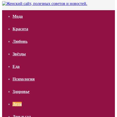
Мода
Красота
Любовь
Звёзды
Еда
Психология
Здоровье
Дети
Дом и сад