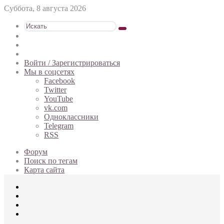
Суббота, 8 августа 2026
Искать
Switch
skin
Sidebar
Случайная
статья
Войти / Зарегистрироваться
Мы в соцсетях
Facebook
Twitter
YouTube
vk.com
Одноклассники
Telegram
RSS
Форум
Поиск по тегам
Карта сайта
Меню
Искать
Switch
skin
Войти