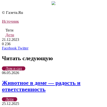
© Газета.Ru
Источник
Теги
Дети
21.12.2023
0
236
LinkedIn
Tumblr
Reddit
Вконтакте
Одноклассники
Skype
Messenger
Messenger
WhatsApp
Telegram
Viber
Line
Поделиться
Печатать
Facebook
Twitter
через
электронную
Читать следующую
почту
Дом и сад
06.05.2026
Животное в доме — радость и
ответственность
Дети
25.12.2025