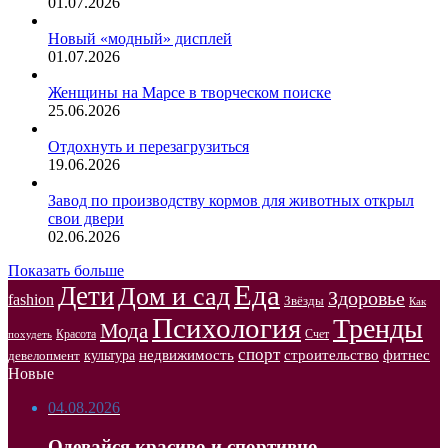
01.07.2026
Новый «модный» дисплей
01.07.2026
Женщины на Марсе в творческом поиске
25.06.2026
Отдохнуть и перезагрузиться
19.06.2026
Завод по производству кормов для животных открыл
свои двери
02.06.2026
Показать больше
Еда
Дети
Дом и сад
Здоровье
fashion
Звёзды
Как
Психология
Тренды
Мода
Красота
Счет
похудеть
спорт
недвижимость
строительство
фитнес
культура
девелопмент
Новые
04.08.2026
Одевайся красиво и спортивно