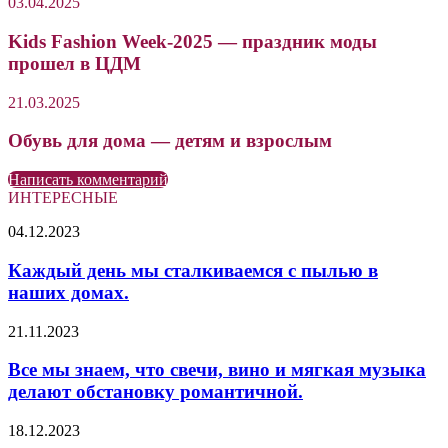
03.04.2025
Kids Fashion Week-2025 — праздник моды
прошел в ЦДМ
21.03.2025
Обувь для дома — детям и взрослым
Написать комментарий
ИНТЕРЕСНЫЕ
Каждый
04.12.2023
день
мы
Каждый день мы сталкиваемся с пылью в
сталкиваемся
наших домах.
с
пылью
Все
21.11.2023
в
мы
наших
знаем,
Все мы знаем, что свечи, вино и мягкая музыка
домах.
что
делают обстановку романтичной.
свечи,
вино
Гигиена
18.12.2023
и
волос