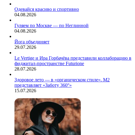
все
сто
Одевайся красиво и спортивно
и
04.08.2026
не
замерзнуть
Гуляем по Москве — по Неглинной
—
04.08.2026
та
еще
Йога объединяет
задача.
29.07.2026
Le Vertige и Ира Горбачёва представили коллаборацию в
фиджитал-пространстве Futurione
28.07.2026
Здоровое лето — в «органическом стиле». М2
представляет «Заботу 360°»
15.07.2026