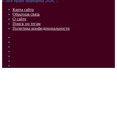
© Все права защищены 2026, |
Карта сайта
Обратная связь
О сайте
Поиск по тегам
Политика конфиденциальности
Facebook
Twitter
YouTube
vk.com
Одноклассники
Telegram
RSS
Кнопка
«Наверх»