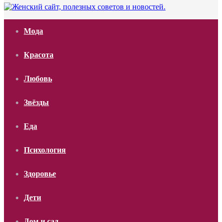
Мода
Красота
Любовь
Звёзды
Еда
Психология
Здоровье
Дети
Дом и сад