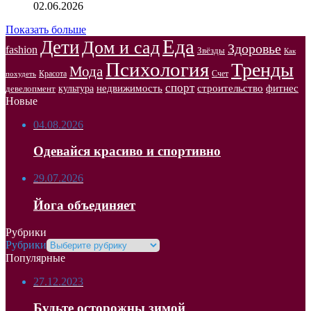
02.06.2026
Показать больше
Еда
Дети
Дом и сад
Здоровье
fashion
Звёзды
Как
Психология
Тренды
Мода
Красота
Счет
похудеть
спорт
недвижимость
строительство
фитнес
культура
девелопмент
Новые
04.08.2026
Одевайся красиво и спортивно
29.07.2026
Йога объединяет
Рубрики
Рубрики
Популярные
27.12.2023
Будьте осторожны зимой