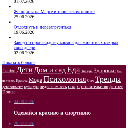
01.07.2026
Женщины на Марсе в творческом поиске
25.06.2026
Отдохнуть и перезагрузиться
19.06.2026
Завод по производству кормов для животных открыл
свои двери
02.06.2026
Показать больше
Еда
Дети
Дом и сад
Здоровье
fashion
Звёзды
Как
Психология
Тренды
Мода
Красота
Счет
похудеть
спорт
недвижимость
строительство
фитнес
культура
девелопмент
Новые
04.08.2026
Одевайся красиво и спортивно
29.07.2026