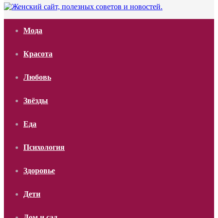
Мода
Красота
Любовь
Звёзды
Еда
Психология
Здоровье
Дети
Дом и сад