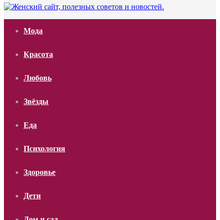
Мода
Красота
Любовь
Звёзды
Еда
Психология
Здоровье
Дети
Дом и сад