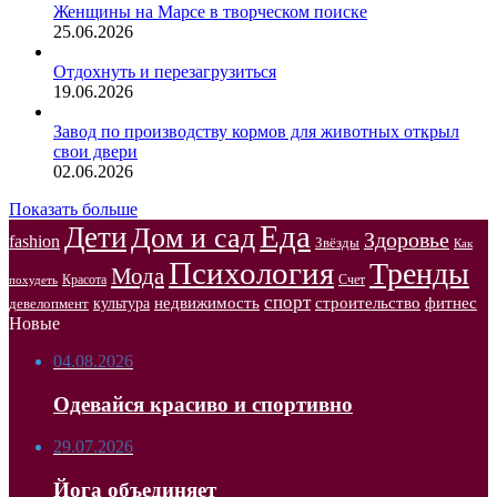
Женщины на Марсе в творческом поиске
25.06.2026
Отдохнуть и перезагрузиться
19.06.2026
Завод по производству кормов для животных открыл
свои двери
02.06.2026
Показать больше
Еда
Дети
Дом и сад
Здоровье
fashion
Звёзды
Как
Психология
Тренды
Мода
Красота
Счет
похудеть
спорт
недвижимость
строительство
фитнес
культура
девелопмент
Новые
04.08.2026
Одевайся красиво и спортивно
29.07.2026
Йога объединяет