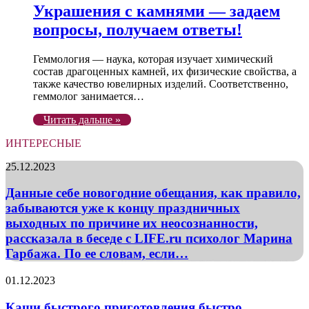
Украшения с камнями — задаем
вопросы, получаем ответы!
Геммология — наука, которая изучает химический
состав драгоценных камней, их физические свойства, а
также качество ювелирных изделий. Соответственно,
геммолог занимается…
Читать дальше »
ИНТЕРЕСНЫЕ
Данные
25.12.2023
себе
новогодние
Данные себе новогодние обещания, как правило,
обещания,
забываются уже к концу праздничных
как
выходных по причине их неосознанности,
правило,
рассказала в беседе с LIFE.ru психолог Марина
забываются
Гарбажа. По ее словам, если…
уже
к
концу
Каши
01.12.2023
праздничных
быстрого
выходных
приготовления
Каши быстрого приготовления быстро