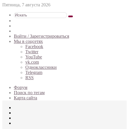
Пятница, 7 августа 2026
Искать
Switch
skin
Sidebar
Случайная
статья
Войти / Зарегистрироваться
Мы в соцсетях
Facebook
Twitter
YouTube
vk.com
Одноклассники
Telegram
RSS
Форум
Поиск по тегам
Карта сайта
Меню
Искать
Switch
skin
Войти