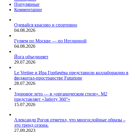
возникнуть
никого
Популярные
напряжение
это
Комментарии
за
не
праздничным
удивляет.
столом.
Одевайся красиво и спортивно
04.08.2026
Гуляем по Москве — по Неглинной
04.08.2026
Йога объединяет
29.07.2026
Le Vertige и Ира Горбачёва представили коллаборацию в
фиджитал-пространстве Futurione
28.07.2026
Здоровое лето — в «органическом стиле». М2
представляет «Заботу 360°»
15.07.2026
Александр Рогов отметил, что многослойные образы –
это тренд сезона.
27.09.2023