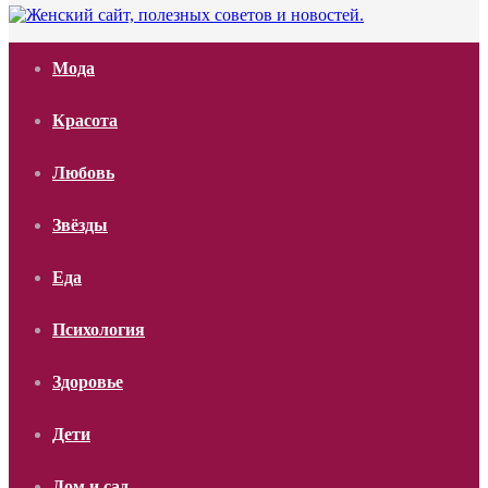
Мода
Красота
Любовь
Звёзды
Еда
Психология
Здоровье
Дети
Дом и сад