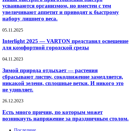
по
быстро
усваиваются организмом, но вместен с тем
причине
усваиваются
увеличивают аппетит и приводят к быстрому
их
организмом,
набору лишнего веса.
неосознанности,
но
рассказала
вместен
в
Interlight
с
05.11.2025
беседе
2025
тем
с
—
увеличивают
Interlight 2025 — VARTON представил освещение
LIFE.ru
VARTON
аппетит
для комфортной городской среды
психолог
представил
и
Марина
освещение
приводят
Зимой
04.11.2023
Гарбажа.
для
к
природа
По
комфортной
быстрому
отдыхает
Зимой природа отдыхает — растения
ее
городской
набору
—
словам,
сбрасывают листву, сокодвижение замедляется,
среды
лишнего
растения
если…
веса.
никакой зелени, сплошные ветки. И никого это
сбрасывают
не удивляет.
листву,
сокодвижение
Есть
замедляется,
26.12.2023
много
никакой
причин,
зелени,
Есть много причин, по которым может
по
сплошные
возникнуть напряжение за праздничным столом.
которым
ветки.
может
И
Последние