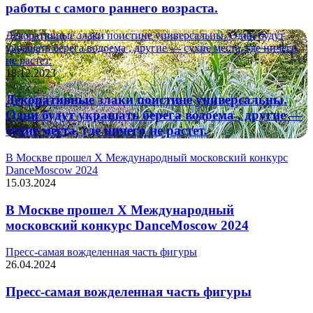
работы с самого раннего возраста.
Декоративные злаки поистине универсальны. Одни будут
украшать берега водоема , другие — сухие места, где ничего
не растет.
18.12.2023
Декоративные злаки поистине универсальны.
Одни будут украшать берега водоема , другие —
сухие места, где ничего не растет.
В Москве прошел X Международный московский конкурс
DanceMoscow 2024
15.03.2024
В Москве прошел X Международный
московский конкурс DanceMoscow 2024
Пресс-самая вожделенная часть фигуры
26.04.2024
Пресс-самая вожделенная часть фигуры