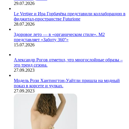
29.07.2026
Le Vertige и Ира Горбачёва представили коллаборацию в
фиджитал-пространстве Futurione
28.07.2026
Здоровое лето — в «органическом стиле». М2
представляет «Заботу 360°»
15.07.2026
Александр Рогов отметил, что многослойные образы –
это тренд сезона.
27.09.2023
Модель Рози Хантингтон-Уайтли пришла на модный
показ в корсете и чулках.
27.09.2023