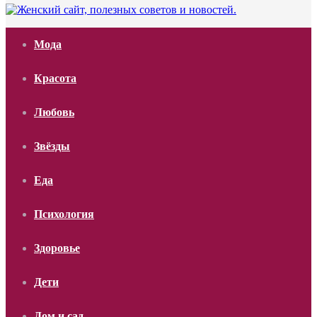
Мода
Красота
Любовь
Звёзды
Еда
Психология
Здоровье
Дети
Дом и сад