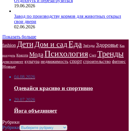
Отдохнуть и перезагрузиться
19.06.2026
Завод по производству кормов для животных открыл
свои двери
02.06.2026
Показать больше
Еда
Дети
Дом и сад
Здоровье
fashion
Звёзды
Как
Психология
Тренды
Мода
Красота
Счет
похудеть
спорт
недвижимость
строительство
фитнес
культура
девелопмент
Новые
04.08.2026
Одевайся красиво и спортивно
29.07.2026
Йога объединяет
Рубрики
Рубрики