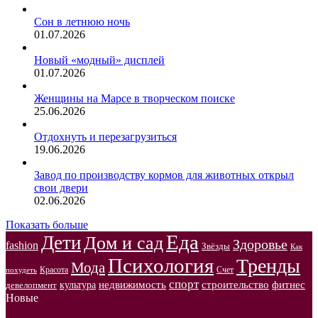
Сон в летнюю ночь
01.07.2026
Новый «модный» дисплей
01.07.2026
Женщины на Марсе в творческом поиске
25.06.2026
Отдохнуть и перезагрузиться
19.06.2026
Завод по производству кормов для животных открыл
свои двери
02.06.2026
Показать больше
Еда
Дети
Дом и сад
Здоровье
fashion
Звёзды
Как
Психология
Тренды
Мода
Красота
Счет
похудеть
спорт
недвижимость
строительство
фитнес
культура
девелопмент
Новые