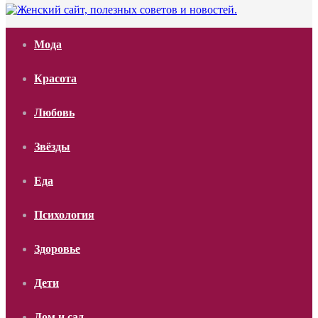
Мода
Красота
Любовь
Звёзды
Еда
Психология
Здоровье
Дети
Дом и сад